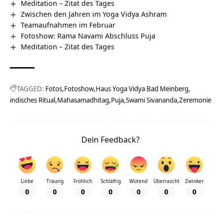
Meditation – Zitat des Tages
Zwischen den Jahren im Yoga Vidya Ashram
Teamaufnahmen im Februar
Fotoshow: Rama Navami Abschluss Puja
Meditation – Zitat des Tages
TAGGED:
Fotos
Fotoshow
Haus Yoga Vidya Bad Meinberg
indisches Ritual
Mahasamadhitag
Puja
Swami Sivananda
Zeremonie
Dein Feedback?
Liebe
Traurig
Fröhlich
Schläfrig
Wütend
Überrascht
Zwinker
0
0
0
0
0
0
0