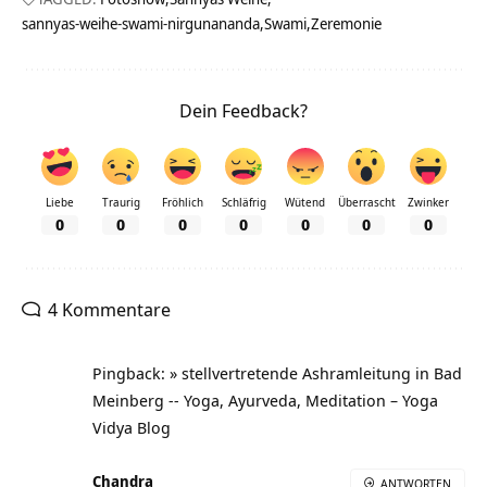
sannyas-weihe-swami-nirgunananda
Swami
Zeremonie
Dein Feedback?
Liebe
Traurig
Fröhlich
Schläfrig
Wütend
Überrascht
Zwinker
0
0
0
0
0
0
0
4 Kommentare
Pingback: » stellvertretende Ashramleitung in Bad
Meinberg -- Yoga, Ayurveda, Meditation – Yoga
Vidya Blog
Chandra
ANTWORTEN