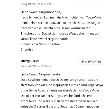
1. August 2011 um 11:42 Uhr
Liebe Swami NIrgunananda,
nach Schweden kommen die Nachrichten von Yoga-Vidya
immer ein bisschen spät. So möchte ich Dir Gottes Segen
nachträglich wuenschen zu Deiner wunderbaren
Entscheidung. Das ist der richtige Weg, gehe ihn mutig
voran, liebe Swami Nirgunananda.
In herzlicher Verbundenheit,
Chandra
Durga Devi
ANTWORTEN
1. August 2011 um 09:06 Uhr
Liebe Swami Nirgunananda,
Du bist schon immer durch Deine ruhige und trotzdem
stets fröhliche Art eine Inspiration für mich und Yoga Vidya
ohne Deine Ausstrahlung wäre einfach nicht Yoga Vidya!
Die Bilder von Deiner Sannyas-Weihe fand ich sehr
ergreifend und wäre nur zu gerne dabei gewesen! Ich
wünsche Dir alles Gute und Segen auf Deinem mutigen