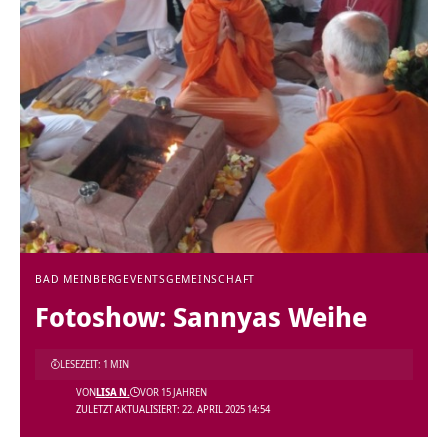
BAD MEINBERG
EVENTS
GEMEINSCHAFT
Fotoshow: Sannyas Weihe
LESEZEIT: 1 MIN
VON
LISA N.
VOR 15 JAHREN
ZULETZT AKTUALISIERT: 22. APRIL 2025 14:54