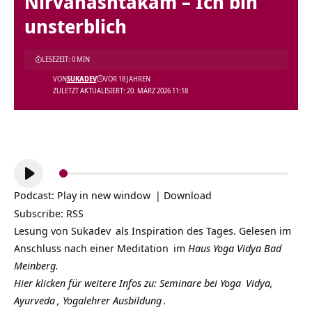
Nirvanashtakam – Ich bin
unsterblich
LESEZEIT: 0 MIN
VON
SUKADEV
VOR 18 JAHREN
ZULETZT AKTUALISIERT: 20. MÄRZ 2026 11:18
Audio-
Player
Podcast:
Play in new window
|
Download
Subscribe:
RSS
Lesung von
Sukadev
als Inspiration des Tages. Gelesen im
Anschluss nach einer
Meditation
im
Haus Yoga Vidya Bad
Meinberg.
Hier klicken für weitere Infos zu: Seminare bei
Yoga
Vidya,
Ayurveda
,
Yogalehrer Ausbildung
.