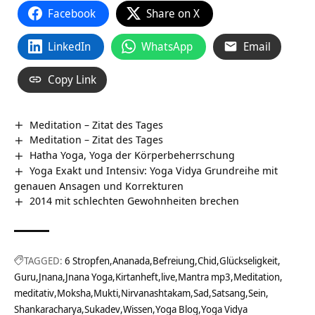
Facebook
Share on X
LinkedIn
WhatsApp
Email
Copy Link
Meditation – Zitat des Tages
Meditation – Zitat des Tages
Hatha Yoga, Yoga der Körperbeherrschung
Yoga Exakt und Intensiv: Yoga Vidya Grundreihe mit
genauen Ansagen und Korrekturen
2014 mit schlechten Gewohnheiten brechen
TAGGED:
6 Stropfen
Ananada
Befreiung
Chid
Glückseligkeit
Guru
Jnana
Jnana Yoga
Kirtanheft
live
Mantra mp3
Meditation
meditativ
Moksha
Mukti
Nirvanashtakam
Sad
Satsang
Sein
Shankaracharya
Sukadev
Wissen
Yoga Blog
Yoga Vidya