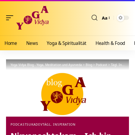
Aa
Größenänderun
Home
News
Yoga & Spiritualität
Health & Food
Yoga Vidya Blog - Yoga, Meditation und Ayurveda
>
Blog
>
Podcast
>
Tägl. Inspiration
PODCAST
SUKADEV
TÄGL. INSPIRATION