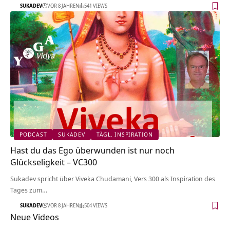
SUKADEV
VOR 8 JAHREN
541 VIEWS
PODCAST
SUKADEV
TÄGL. INSPIRATION
Hast du das Ego überwunden ist nur noch
Glückseligkeit – VC300
Sukadev spricht über Viveka Chudamani, Vers 300 als Inspiration des
Tages zum…
SUKADEV
VOR 8 JAHREN
504 VIEWS
Neue Videos