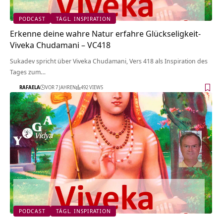
PODCAST
TÄGL. INSPIRATION
Erkenne deine wahre Natur erfahre Glückseligkeit-
Viveka Chudamani – VC418
Sukadev spricht über Viveka Chudamani, Vers 418 als Inspiration des
Tages zum…
RAFAELA
VOR 7 JAHREN
492 VIEWS
PODCAST
TÄGL. INSPIRATION