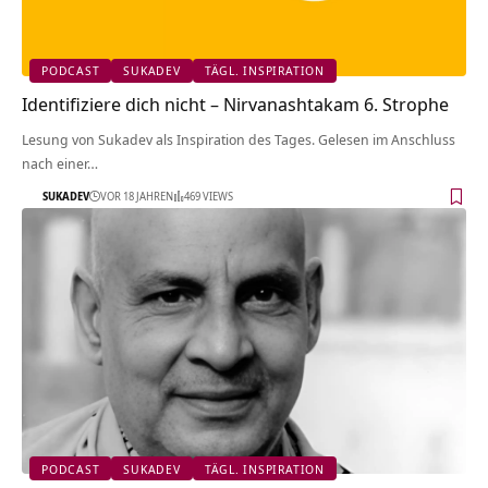
PODCAST
SUKADEV
TÄGL. INSPIRATION
Identifiziere dich nicht – Nirvanashtakam 6. Strophe
Lesung von Sukadev als Inspiration des Tages. Gelesen im Anschluss
nach einer…
SUKADEV
VOR 18 JAHREN
469 VIEWS
PODCAST
SUKADEV
TÄGL. INSPIRATION