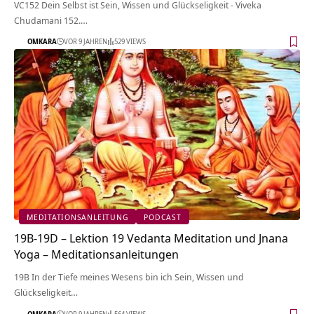
VC152 Dein Selbst ist Sein, Wissen und Glückseligkeit - Viveka
Chudamani 152.…
OMKARA
VOR 9 JAHREN
529 VIEWS
MEDITATIONSANLEITUNG
PODCAST
19B-19D – Lektion 19 Vedanta Meditation und Jnana
Yoga – Meditationsanleitungen
19B In der Tiefe meines Wesens bin ich Sein, Wissen und
Glückseligkeit…
OMKARA
VOR 9 JAHREN
564 VIEWS