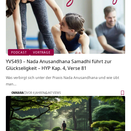
PODCAST
VORTRÄGE
YVS493 – Nada Anusandhana Samadhi führt zur
Glückseligkeit – HYP Kap. 4, Verse 81
Was verbirgt sich unter der Praxis Nada Anusandhana und wie übt
man…
OMKARA
VOR 4 JAHREN
447 VIEWS