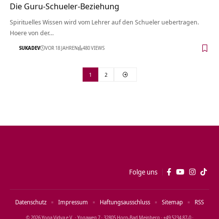
Die Guru-Schueler-Beziehung
Spirituelles Wissen wird vom Lehrer auf den Schueler uebertragen.
Hoere von der…
SUKADEV
VOR 18 JAHREN
480 VIEWS
1
2
Folge uns
Datenschutz
Impressum
Haftungsausschluss
Sitemap
RSS
© 2026 Yoga Vidya e.V. · Yogaweg 7 · 32805 Horn‑Bad Meinberg · +49 5234 87‑0 ·