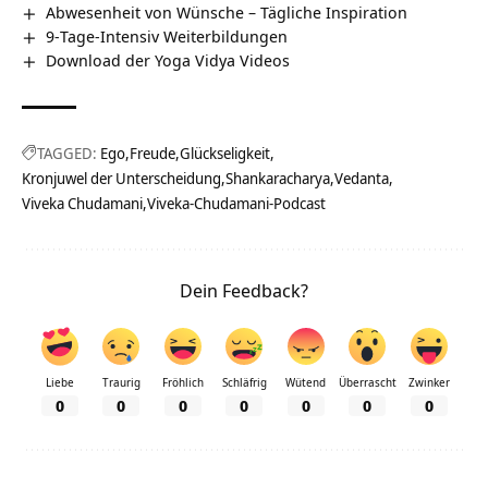
Abwesenheit von Wünsche – Tägliche Inspiration
9-Tage-Intensiv Weiterbildungen
Download der Yoga Vidya Videos
TAGGED:
Ego
Freude
Glückseligkeit
Kronjuwel der Unterscheidung
Shankaracharya
Vedanta
Viveka Chudamani
Viveka-Chudamani-Podcast
Dein Feedback?
Liebe
Traurig
Fröhlich
Schläfrig
Wütend
Überrascht
Zwinker
0
0
0
0
0
0
0