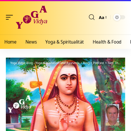
Aa
Größenänderun
Home
News
Yoga & Spiritualität
Health & Food
Yoga Vidya Blog - Yoga, Meditation und Ayurveda
>
Blog
>
Podcast
>
Tägl. Inspiration