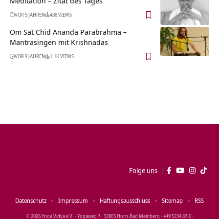
Meditation – Zitat des Tages
VOR 5 JAHREN
438 VIEWS
Om Sat Chid Ananda Parabrahma –
Mantrasingen mit Krishnadas
VOR 9 JAHREN
1.1K VIEWS
Folge uns
Datenschutz
Impressum
Haftungsausschluss
Sitemap
RSS
© 2026 Yoga Vidya e.V. · Yogaweg 7 · 32805 Horn‑Bad Meinberg · +49 5234 87‑0 ·