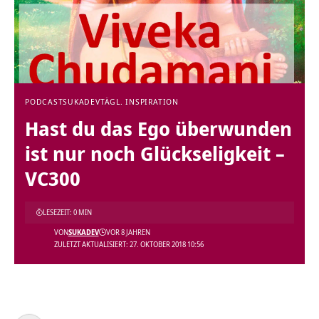
PODCAST
SUKADEV
TÄGL. INSPIRATION
Hast du das Ego überwunden
ist nur noch Glückseligkeit –
VC300
LESEZEIT: 0 MIN
VON
SUKADEV
VOR 8 JAHREN
ZULETZT AKTUALISIERT: 27. OKTOBER 2018 10:56