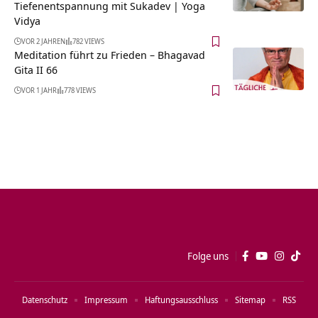
Tiefenentspannung mit Sukadev | Yoga
Vidya
VOR 2 JAHREN
782 VIEWS
Meditation führt zu Frieden – Bhagavad
Gita II 66
VOR 1 JAHR
778 VIEWS
Folge uns
Datenschutz
Impressum
Haftungsausschluss
Sitemap
RSS