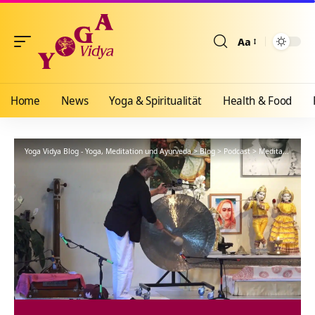
Aa
Größenänderun
Home
News
Yoga & Spiritualität
Health & Food
Yoga Vidya Blog - Yoga, Meditation und Ayurveda
>
Blog
>
Podcast
>
Meditationsanleitung