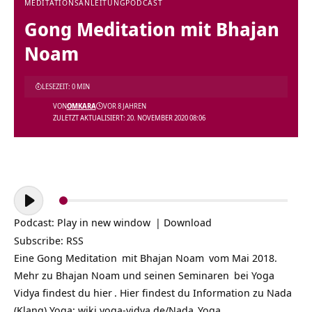
MEDITATIONSANLEITUNG
PODCAST
Gong Meditation mit Bhajan
Noam
LESEZEIT: 0 MIN
VON
OMKARA
VOR 8 JAHREN
ZULETZT AKTUALISIERT: 20. NOVEMBER 2020 08:06
Audio-
Player
Podcast:
Play in new window
|
Download
Subscribe:
RSS
Eine Gong
Meditation
mit
Bhajan Noam
vom Mai 2018.
Mehr zu
Bhajan Noam und seinen Seminaren
bei Yoga
Vidya findest du
hier
. Hier findest du Information zu Nada
(Klang) Yoga:
wiki.yoga-vidya.de/Nada_Yoga