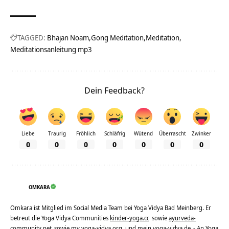
TAGGED:
Bhajan Noam
Gong Meditation
Meditation
Meditationsanleitung mp3
Dein Feedback?
Liebe
Traurig
Fröhlich
Schläfrig
Wütend
Überrascht
Zwinker
0
0
0
0
0
0
0
OMKARA
Omkara ist Mitglied im Social Media Team bei Yoga Vidya Bad Meinberg. Er
betreut die Yoga Vidya Communities
kinder-yoga.cc
sowie
ayurveda-
community.net
sowie
my.yoga-vidya.org
und
mein.yoga-vidya.de
- An Yoga