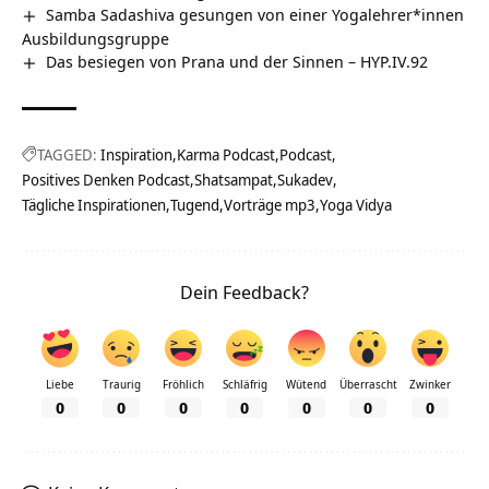
Samba Sadashiva gesungen von einer Yogalehrer*innen
Ausbildungsgruppe
Das besiegen von Prana und der Sinnen – HYP.IV.92
TAGGED:
Inspiration
Karma Podcast
Podcast
Positives Denken Podcast
Shatsampat
Sukadev
Tägliche Inspirationen
Tugend
Vorträge mp3
Yoga Vidya
Dein Feedback?
Liebe
Traurig
Fröhlich
Schläfrig
Wütend
Überrascht
Zwinker
0
0
0
0
0
0
0