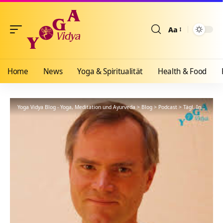
Aa
Größenänderun
Home
News
Yoga & Spiritualität
Health & Food
Yoga Vidya Blog - Yoga, Meditation und Ayurveda
>
Blog
>
Podcast
>
Tägl. Inspiration