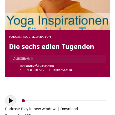
PODCAST
TÄGL. INSPIRATION
Die sechs edlen Tugenden
LESEZEIT: 0 MIN
VON
RAFAELA
VOR 6 JAHREN
ZULETZT AKTUALISIERT: 5. FEBRUAR 2026 11:04
Audio-
Player
Podcast:
Play in new window
|
Download