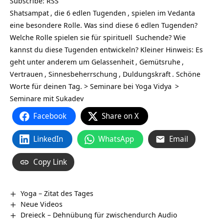
Subscribe:
RSS
Shatsampat
, die 6 edlen
Tugenden
, spielen im
Vedanta
eine besondere Rolle. Was sind diese 6 edlen Tugenden?
Welche Rolle spielen sie für
spirituell
Suchende? Wie
kannst du diese Tugenden entwickeln? Kleiner Hinweis: Es
geht unter anderem um
Gelassenheit
,
Gemütsruhe
,
Vertrauen
,
Sinnesbeherrschung
,
Duldungskraft
. Schöne
Worte für deinen Tag. >
Seminare bei Yoga Vidya
>
Seminare mit Sukadev
Facebook
Share on X
LinkedIn
WhatsApp
Email
Copy Link
Yoga – Zitat des Tages
Neue Videos
Dreieck – Dehnübung für zwischendurch Audio