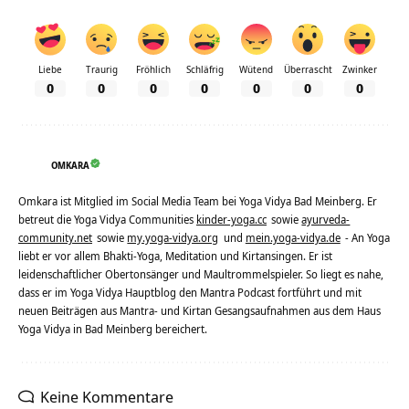
Liebe
Traurig
Fröhlich
Schläfrig
Wütend
Überrascht
Zwinker
0
0
0
0
0
0
0
OMKARA
Omkara ist Mitglied im Social Media Team bei Yoga Vidya Bad Meinberg. Er
betreut die Yoga Vidya Communities
kinder-yoga.cc
sowie
ayurveda-
community.net
sowie
my.yoga-vidya.org
und
mein.yoga-vidya.de
- An Yoga
liebt er vor allem Bhakti-Yoga, Meditation und Kirtansingen. Er ist
leidenschaftlicher Obertonsänger und Maultrommelspieler. So liegt es nahe,
dass er im Yoga Vidya Hauptblog den Mantra Podcast fortführt und mit
neuen Beiträgen aus Mantra- und Kirtan Gesangsaufnahmen aus dem Haus
Yoga Vidya in Bad Meinberg bereichert.
Keine Kommentare