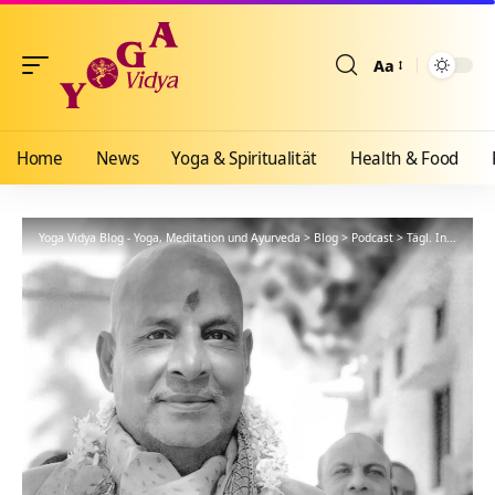
Aa
Größenänderun
Home
News
Yoga & Spiritualität
Health & Food
Yoga Vidya Blog - Yoga, Meditation und Ayurveda
>
Blog
>
Podcast
>
Tägl. Inspiration