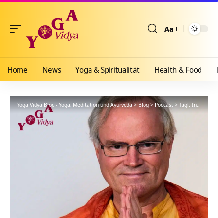
Aa
Größenänderun
Home
News
Yoga & Spiritualität
Health & Food
Yoga Vidya Blog - Yoga, Meditation und Ayurveda
>
Blog
>
Podcast
>
Tägl. Inspiration