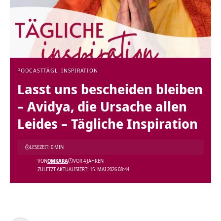
PODCAST
TÄGL. INSPIRATION
Lasst uns bescheiden bleiben
– Avidya, die Ursache allen
Leides – Tägliche Inspiration
LESEZEIT: 0 MIN
VON
OMKARA
VOR 4 JAHREN
ZULETZT AKTUALISIERT: 15. MAI 2026 08:44