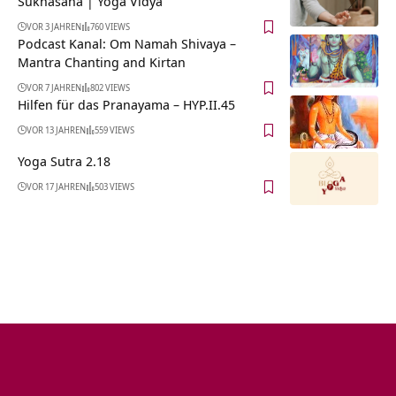
Sukhasana | Yoga Vidya
VOR 3 JAHREN
760 VIEWS
Podcast Kanal: Om Namah Shivaya –
Mantra Chanting and Kirtan
VOR 7 JAHREN
802 VIEWS
Hilfen für das Pranayama – HYP.II.45
VOR 13 JAHREN
559 VIEWS
Yoga Sutra 2.18
VOR 17 JAHREN
503 VIEWS