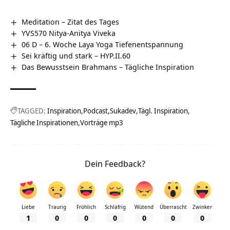
Meditation – Zitat des Tages
YVS570 Nitya-Anitya Viveka
06 D – 6. Woche Laya Yoga Tiefenentspannung
Sei kräftig und stark – HYP.II.60
Das Bewusstsein Brahmans – Tägliche Inspiration
TAGGED:
Inspiration
Podcast
Sukadev
Tägl. Inspiration
Tägliche Inspirationen
Vorträge mp3
Dein Feedback?
Liebe
Traurig
Fröhlich
Schläfrig
Wütend
Überrascht
Zwinker
1
0
0
0
0
0
0