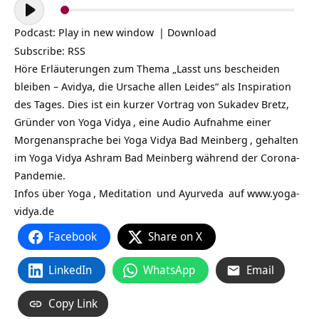
Audio-
Player
Podcast:
Play in new window
|
Download
Subscribe:
RSS
Höre Erläuterungen zum Thema „Lasst uns bescheiden
bleiben – Avidya, die Ursache allen Leides“ als Inspiration
des Tages. Dies ist ein kurzer Vortrag von Sukadev Bretz,
Gründer von
Yoga Vidya
, eine Audio Aufnahme einer
Morgenansprache bei
Yoga Vidya Bad Meinberg
, gehalten
im Yoga Vidya Ashram Bad Meinberg während der Corona-
Pandemie.
Infos über
Yoga
,
Meditation
und
Ayurveda
auf
www.yoga-
vidya.de
Facebook
Share on X
LinkedIn
WhatsApp
Email
Copy Link