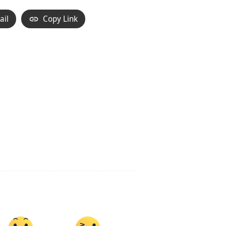
ail
Copy Link