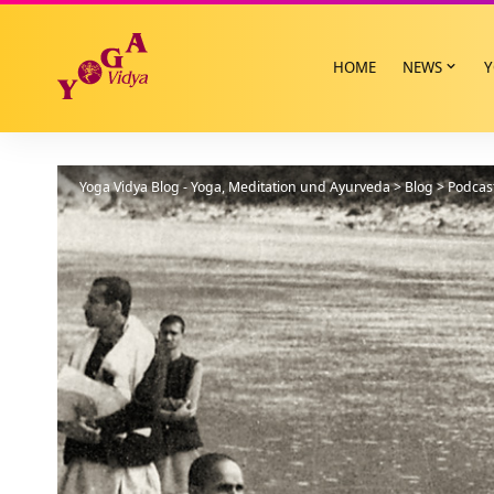
HOME
NEWS
Y
Yoga Vidya Blog - Yoga, Meditation und Ayurveda
>
Blog
>
Podcas