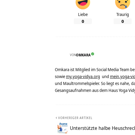
Liebe
Traurig
0
0
VON
OMKARA
Omkara ist Mitglied im Social Media Team b
sowie
my.yoga-vidya.org
und
mein.yoga-vi
und Maultrommelspieler. So liegt es nahe, 
Gesangsaufnahmen aus dem Haus Yoga Vidya
VORHERIGER ARTIKEL
Unterstützte halbe Heuschrec