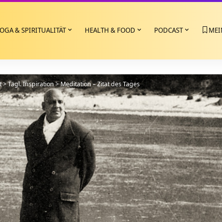
OGA & SPIRITUALITÄT
HEALTH & FOOD
PODCAST
MEI
t
>
Tägl. Inspiration
>
Meditation – Zitat des Tages