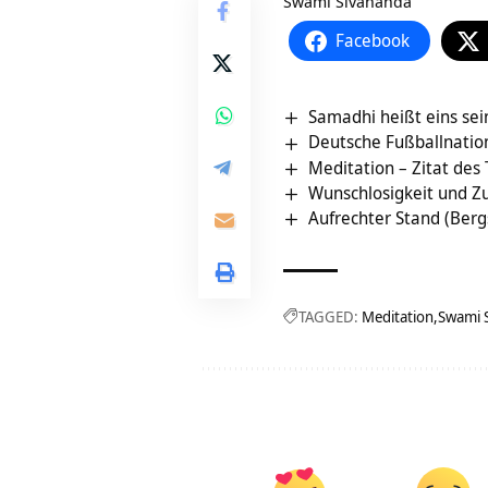
Swami Sivananda
Facebook
Samadhi heißt eins sein
Deutsche Fußballnatio
Meditation – Zitat des
Wunschlosigkeit und Z
Aufrechter Stand (Ber
TAGGED:
Meditation
Swami 