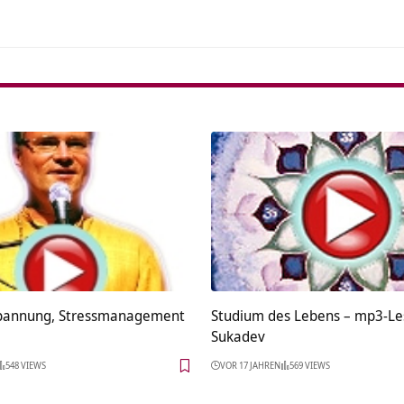
spannung, Stressmanagement
Studium des Lebens – mp3-Le
Sukadev
548 VIEWS
VOR 17 JAHREN
569 VIEWS