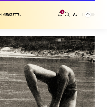
5
Aa
N MERKZETTEL
Größenänderung