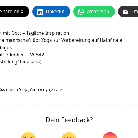
Share on X
LinkedIn
WhatsApp
Em
 mit Gott – Tägliche Inspiration
nalmannschaft übt Yoga zur Vorbereitung auf Halbfinale
 Tages
ufriedenheit – VC542
gstellung/Tadasana)
Sivananda
Yoga
Yoga Vidya
Zitate
Dein Feedback?