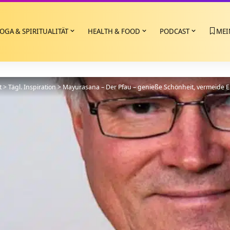
OGA & SPIRITUALITÄT
HEALTH & FOOD
PODCAST
MEI
t
>
Tägl. Inspiration
>
Mayurasana – Der Pfau – genieße Schönheit, vermeide Eite