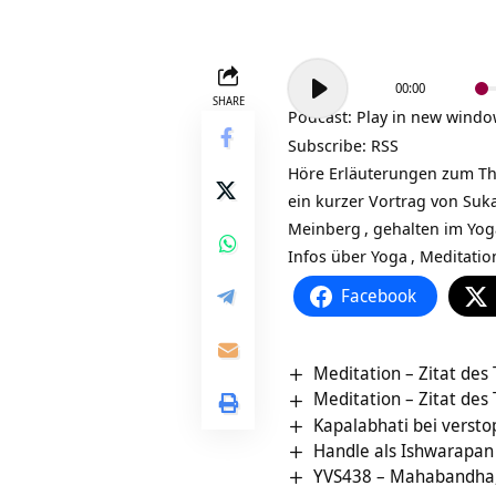
Audio-
00:00
Player
SHARE
Podcast:
Play in new wind
Subscribe:
RSS
Höre Erläuterungen zum Them
ein kurzer Vortrag von Suk
Meinberg
, gehalten im Y
Infos über
Yoga
,
Meditatio
Facebook
Meditation – Zitat des
Meditation – Zitat des
Kapalabhati bei versto
Handle als Ishwarapan
YVS438 – Mahabandha, 