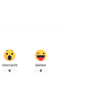
Überrascht
Zwinker
0
0