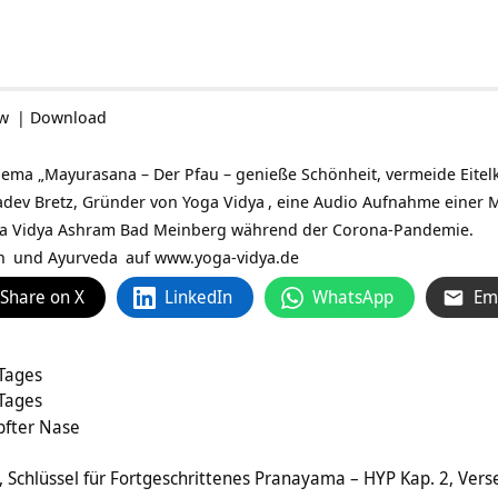
ow
|
Download
a „Mayurasana – Der Pfau – genieße Schönheit, vermeide Eitelkeit
adev Bretz, Gründer von
Yoga Vidya
, eine Audio Aufnahme einer
oga Vidya Ashram Bad Meinberg während der Corona-Pandemie.
n
und
Ayurveda
auf
www.yoga-vidya.de
Share on X
LinkedIn
WhatsApp
Em
 Tages
 Tages
pfter Nase
Schlüssel für Fortgeschrittenes Pranayama – HYP Kap. 2, Vers