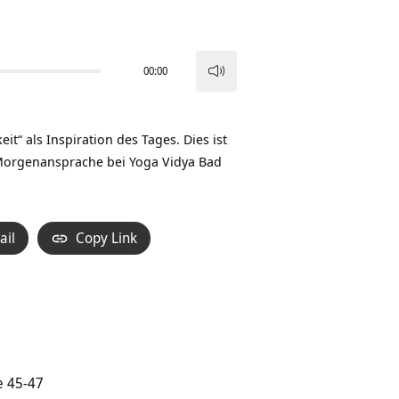
00:00
Pfeiltasten
Hoch/Runter
benutzen,
“ als Inspiration des Tages. Dies ist
um
 Morgenansprache bei
Yoga Vidya Bad
die
Lautstärke
zu
ail
Copy Link
regeln.
e 45-47