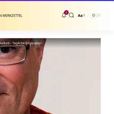
6
Aa
N MERKZETTEL
Größenänderung
lkeit – Tägliche Inspiration