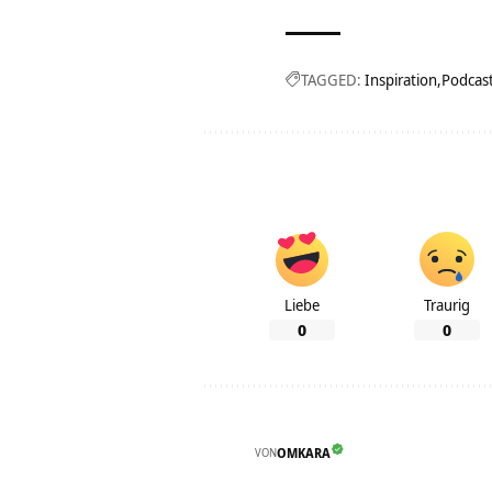
TAGGED:
Inspiration
Podcas
Liebe
Traurig
0
0
VON
OMKARA