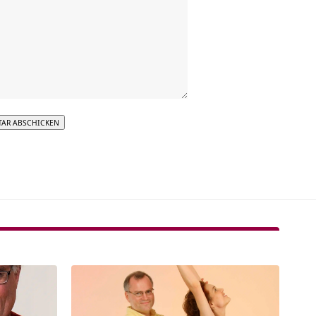
tive: