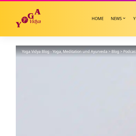
HOME
NEWS
Y
Yoga Vidya Blog - Yoga, Meditation und Ayurveda
>
Blog
>
Podcas