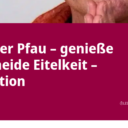
er Pfau – genieße
ide Eitelkeit –
tion
LES