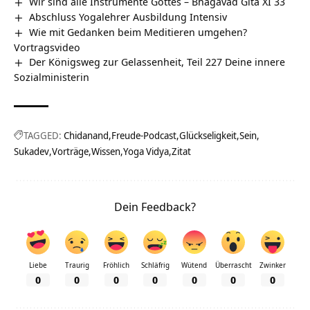
Wir sind alle Instrumente Gottes – Bhagavad Gita XI 33
Abschluss Yogalehrer Ausbildung Intensiv
Wie mit Gedanken beim Meditieren umgehen?
Vortragsvideo
Der Königsweg zur Gelassenheit, Teil 227 Deine innere
Sozialministerin
TAGGED:
Chidanand
Freude-Podcast
Glückseligkeit
Sein
Sukadev
Vorträge
Wissen
Yoga Vidya
Zitat
Dein Feedback?
Liebe
Traurig
Fröhlich
Schläfrig
Wütend
Überrascht
Zwinker
0
0
0
0
0
0
0