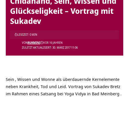
Chidanand, Sein, Wissen und
Glückseligkeit – Vortrag mit
Sukadev
LESEZEIT: 0 MIN
VON
RUKMINI
VOR 16 JAHREN
ZULETZT AKTUALISIERT: 30. MÄRZ 2017 11:06
Sein
, Wissen und Wonne als überdauernde Kernelemente
neben Krankheit, Tod und Leid. Vortrag von Sukadev Bretz
im Rahmen eines Satsang bei
Yoga Vidya in Bad Meinberg
.