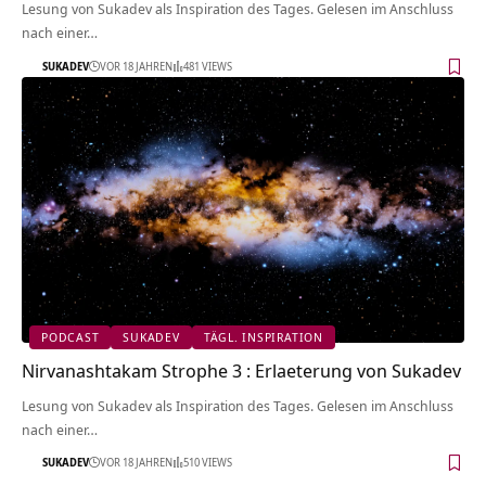
Lesung von Sukadev als Inspiration des Tages. Gelesen im Anschluss
nach einer…
SUKADEV
VOR 18 JAHREN
481 VIEWS
PODCAST
SUKADEV
TÄGL. INSPIRATION
Nirvanashtakam Strophe 3 : Erlaeterung von Sukadev
Lesung von Sukadev als Inspiration des Tages. Gelesen im Anschluss
nach einer…
SUKADEV
VOR 18 JAHREN
510 VIEWS