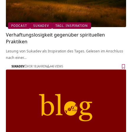
PODCAST
SUKADEV
TÄGL. INSPIRATION
Verhaftungslosigkeit gegenüber spirituellen
Praktiken
Lesung von Sukadev als Inspiration des Tages. Gelesen im Anschluss
nach einer…
SUKADEV
VOR 18 JAHREN
446 VIEWS