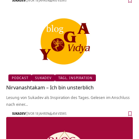
SUKADEV
VOR 18 JAHREN
493 VIEWS
PODCAST
SUKADEV
TÄGL. INSPIRATION
Nirvanashtakam – Ich bin unsterblich
Lesung von Sukadev als Inspiration des Tages. Gelesen im Anschluss
nach einer…
SUKADEV
VOR 18 JAHREN
454 VIEWS