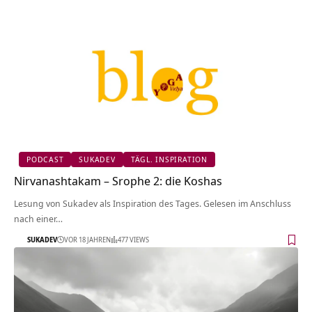
PODCAST
SUKADEV
TÄGL. INSPIRATION
Nirvanashtakam – Srophe 2: die Koshas
Lesung von Sukadev als Inspiration des Tages. Gelesen im Anschluss
nach einer…
SUKADEV
VOR 18 JAHREN
477 VIEWS