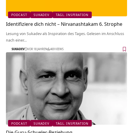
PODCAST
SUKADEV
TÄGL. INSPIRATION
Identifiziere dich nicht – Nirvanashtakam 6. Strophe
Lesung von Sukadev als Inspiration des Tages. Gelesen im Anschluss
nach einer…
SUKADEV
VOR 18 JAHREN
469 VIEWS
PODCAST
SUKADEV
TÄGL. INSPIRATION
Die Guru-Schueler-Beziehung