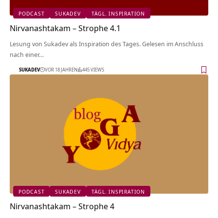
PODCAST
SUKADEV
TÄGL. INSPIRATION
Nirvanashtakam – Strophe 4.1
Lesung von Sukadev als Inspiration des Tages. Gelesen im Anschluss
nach einer…
SUKADEV
VOR 18 JAHREN
445 VIEWS
PODCAST
SUKADEV
TÄGL. INSPIRATION
Nirvanashtakam – Strophe 4