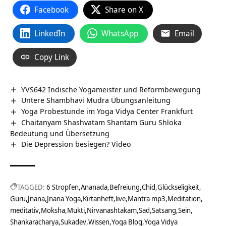
Facebook
Share on X
LinkedIn
WhatsApp
Email
Copy Link
YVS642 Indische Yogameister und Reformbewegung
Untere Shambhavi Mudra Übungsanleitung
Yoga Probestunde im Yoga Vidya Center Frankfurt
Chaitanyam Shashvatam Shantam Guru Shloka
Bedeutung und Übersetzung
Die Depression besiegen? Video
TAGGED:
6 Stropfen
Ananada
Befreiung
Chid
Glückseligkeit
Guru
Jnana
Jnana Yoga
Kirtanheft
live
Mantra mp3
Meditation
meditativ
Moksha
Mukti
Nirvanashtakam
Sad
Satsang
Sein
Shankaracharya
Sukadev
Wissen
Yoga Blog
Yoga Vidya