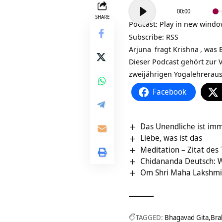
Audio-
00:00
Player
SHARE
Podcast:
Play in new wind
Subscribe:
RSS
Arjuna
fragt
Krishna
, was
Dieser Podcast gehört zur V
zweijährigen
Yogalehrerau
Facebook
Das Unendliche ist im
Liebe, was ist das
Meditation – Zitat des
Chidananda Deutsch: 
Om Shri Maha Lakshmiy
TAGGED:
Bhagavad Gita
Br