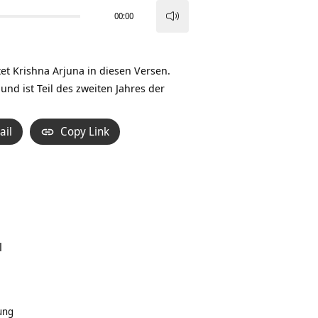
00:00
Pfeiltasten
Hoch/Runter
benutzen,
et Krishna Arjuna in diesen Versen.
um
 und ist Teil des zweiten Jahres der
die
Lautstärke
ail
Copy Link
zu
regeln.
l
ung