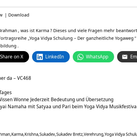
ow
|
Download
Brahman
, was ist
Karma
? Dieses und viele Fragen mehr beantwort
ortragsreihe „
Yoga Vidya Schulung – Der ganzheitliche Yogaweg
“
sbildung
.
Share on X
LinkedIn
WhatsApp
Em
mer da – VC468
 Tages
Wissen Wonne Jederzeit Bedeutung und Übersetzung
ai Namaha mit Satyaa und Pari beim Yoga Vidya Musikfestiva
ahman
Karma
Krishna
Sukadev
Sukadev Bretz
Verehrung
Yoga Vidya Schul