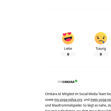
Liebe
Traurig
0
0
VON
OMKARA
Omkara ist Mitglied im Social Media Team b
sowie
my.yoga-vidya.org
und
mein.yoga-vi
und Maultrommelspieler. So liegt es nahe, 
Gesangsaufnahmen aus dem Haus Yoga Vidya