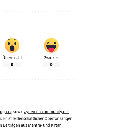
Überrascht
Zwinker
0
0
yoga.cc
sowie
ayurveda-community.net
. Er ist leidenschaftlicher Obertonsänger
n Beiträgen aus Mantra- und Kirtan