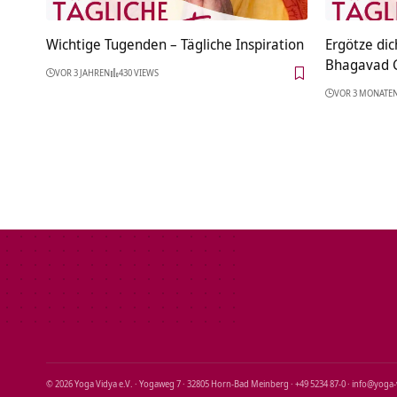
Wichtige Tugenden – Tägliche Inspiration
Ergötze dic
Bhagavad G
VOR 3 JAHREN
430 VIEWS
VOR 3 MONATE
© 2026 Yoga Vidya e.V. · Yogaweg 7 · 32805 Horn‑Bad Meinberg · +49 5234 87‑0 · info@yoga