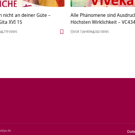
h nicht an deiner Güte –
Alle Phänomene sind Ausdruc
ita XVI 15
Höchsten Wirklichkeit – VC43
N
779 VIEWS
VOR 7 JAHREN
582 VIEWS
‑vidya.de
Dat