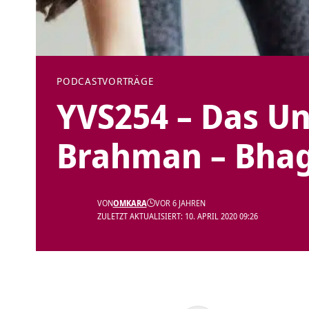
PODCAST
VORTRÄGE
YVS254 – Das U
Brahman – Bhaga
VON
OMKARA
VOR 6 JAHREN
ZULETZT AKTUALISIERT: 10. APRIL 2020 09:26