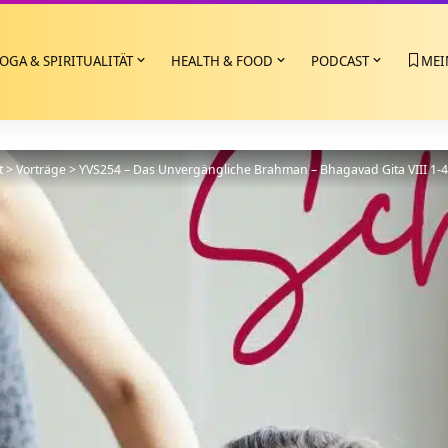
OGA & SPIRITUALITÄT
HEALTH & FOOD
PODCAST
MEI
t
>
Vorträge
>
YVS254 – Das Unvergängliche Brahman – Bhagavad Gita VIII 1-4