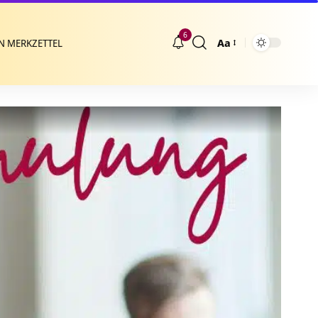
6
Aa
N MERKZETTEL
Größenänderung