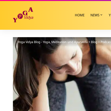
HOME
NEWS
Y
Yoga Vidya Blog - Yoga, Meditation und Ayurveda
>
Blog
>
Podcas