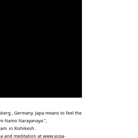
nberg
, Germany. Japa means to feel the
m Namo Narayanaya
”,
ram
in
Rishikesh
.
ga and meditation at
www.yoga-