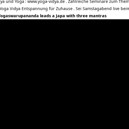
dya und
Yoga
:
www.yoga-vidya.de
. Zahlreiche
Seminare zum Them
 Yoga Vidya
Entspannung für Zuhause
. Sei Samstagabend live be
Yogaswarupananda leads a Japa with three mantras