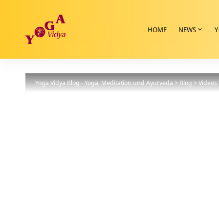
HOME
NEWS
Y
Yoga Vidya Blog - Yoga, Meditation und Ayurveda
>
Blog
>
Videos