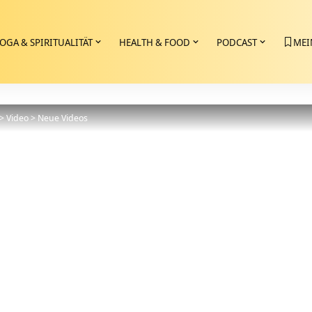
OGA & SPIRITUALITÄT
HEALTH & FOOD
PODCAST
MEI
>
Video
>
Neue Videos