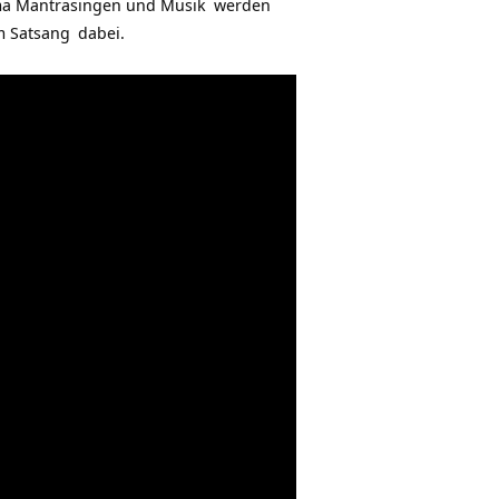
a Mantrasingen und Musik
werden
im
Satsang
dabei.