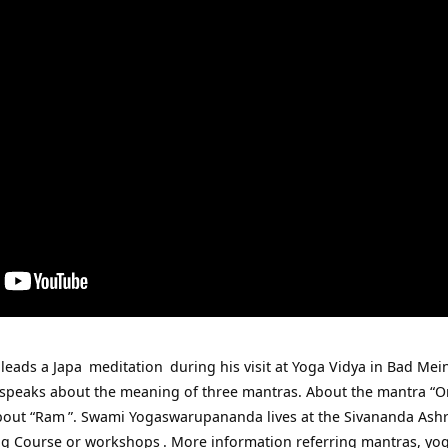
leads a
Japa
meditation
during his visit at
Yoga Vidya in Bad Mei
speaks about the meaning of three mantras. About the mantra “
O
bout “
Ram
”. Swami Yogaswarupananda lives at the
Sivananda Ash
ng Course or workshops
. More information referring mantras, yo