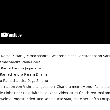
n
Rama
Kirtan
„Ramachandra“, während eines Samstagabend
Sat
amachandra Rana-Dhira
 Ramachandra Jaganatha
 Ramachandra Param Dhama
 Ramachandra Daya Sindho
nkarnation von
Vishnu
angesehen. Chandra meint Mond. Rama steh
e Einheit der Polaritäten. Bei
Yoga Vidya
ist es üblich zweimal a
 zweimal
Yogastunden
und Yoga Kurse statt, mit einer tiefen
Ents