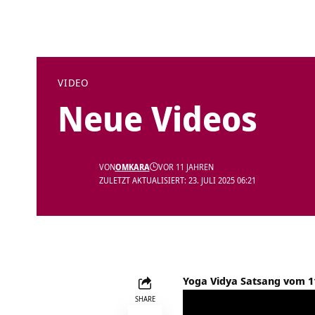
VIDEO
Neue Videos
VON
OMKARA
VOR 11 JAHREN
ZULETZT AKTUALISIERT: 23. JULI 2025 06:21
Yoga Vidya Satsang vom 11.
SHARE