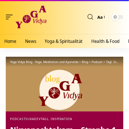
Aa
Größenänderun
Home
News
Yoga & Spiritualität
Health & Food
Yoga Vidya Blog - Yoga, Meditation und Ayurveda
>
Blog
>
Podcast
>
Tägl. Inspiration
PODCAST
SUKADEV
TÄGL. INSPIRATION