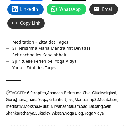
LinkedIn
WhatsApp
Email
Copy Link
Meditation – Zitat des Tages
Sri Nrisimha Maha Mantra mit Devadas
Sehr schnelles Kapalabhati
Spirituelle Ferien bei Yoga Vidya
Yoga – Zitat des Tages
TAGGED:
6 Stropfen
Ananada
Befreiung
Chid
Glückseligkeit
Guru
Jnana
Jnana Yoga
Kirtanheft
live
Mantra mp3
Meditation
meditativ
Moksha
Mukti
Nirvanashtakam
Sad
Satsang
Sein
Shankaracharya
Sukadev
Wissen
Yoga Blog
Yoga Vidya