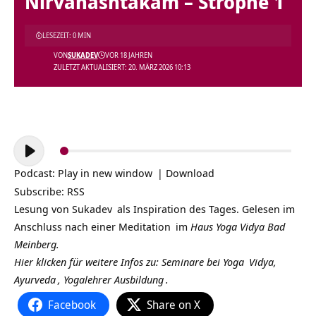
Nirvanashtakam – Strophe 1
LESEZEIT: 0 MIN
VON
SUKADEV
VOR 18 JAHREN
ZULETZT AKTUALISIERT: 20. MÄRZ 2026 10:13
Audio-
Player
Podcast:
Play in new window
|
Download
Subscribe:
RSS
Lesung von
Sukadev
als Inspiration des Tages. Gelesen im
Anschluss nach einer
Meditation
im
Haus Yoga Vidya Bad
Meinberg.
Hier klicken für weitere Infos zu: Seminare bei
Yoga
Vidya,
Ayurveda
,
Yogalehrer Ausbildung
.
Facebook
Share on X