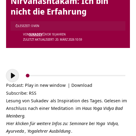
Nirvanashtakam: Ich bin
nicht die Erfahrung
LESEZEIT: 0 MIN
VON
SUKADEV
VOR 18 JAHREN
ZULETZT AKTUALISIERT: 20. MÄRZ 2026 10:59
Audio-
Player
Podcast:
Play in new window
|
Download
Subscribe:
RSS
Lesung von
Sukadev
als Inspiration des Tages. Gelesen im
Anschluss nach einer
Meditation
im
Haus Yoga Vidya Bad
Meinberg.
Hier klicken für weitere Infos zu: Seminare bei
Yoga
Vidya,
Ayurveda
,
Yogalehrer Ausbildung
.