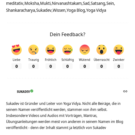
meditativ
Moksha
Mukti
Nirvanashtakam
Sad
Satsang
Sein
Shankaracharya
Sukadev
Wissen
Yoga Blog
Yoga Vidya
Dein Feedback?
Liebe
Traurig
Fröhlich
Schläfrig
Wütend
Überrascht
Zwinker
0
0
0
0
0
0
0
SUKADEV
Sukadev ist Gründer und Leiter von Yoga Vidya. Nicht alle Beiräge, die in
seinem Namen veröffentlicht werden, stammen von ihm selbst.
Insbesondere Videos und Audios mit Vorträgen, Mantras,
Übungsanleitungen werden meist von anderen in seinem Namen im Blog
veröffentlicht - denn der Inhalt stammt ja letztlich von Sukadev