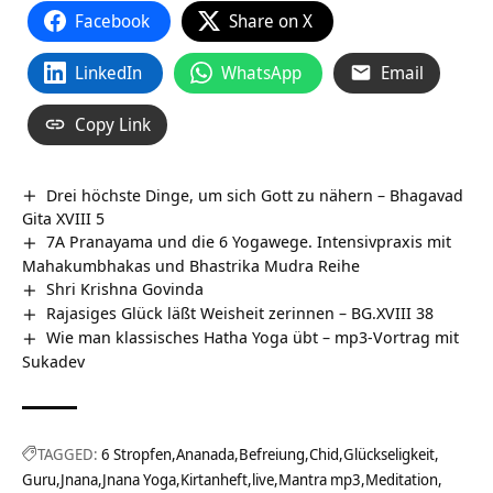
Facebook
Share on X
LinkedIn
WhatsApp
Email
Copy Link
Drei höchste Dinge, um sich Gott zu nähern – Bhagavad
Gita XVIII 5
7A Pranayama und die 6 Yogawege. Intensivpraxis mit
Mahakumbhakas und Bhastrika Mudra Reihe
Shri Krishna Govinda
Rajasiges Glück läßt Weisheit zerinnen – BG.XVIII 38
Wie man klassisches Hatha Yoga übt – mp3-Vortrag mit
Sukadev
TAGGED:
6 Stropfen
Ananada
Befreiung
Chid
Glückseligkeit
Guru
Jnana
Jnana Yoga
Kirtanheft
live
Mantra mp3
Meditation