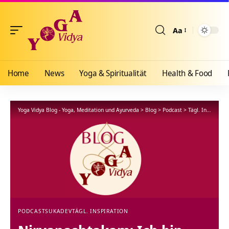
Aa
Größenänderun
Home
News
Yoga & Spiritualität
Health & Food
Yoga Vidya Blog - Yoga, Meditation und Ayurveda
>
Blog
>
Podcast
>
Tägl. Inspiration
PODCAST
SUKADEV
TÄGL. INSPIRATION