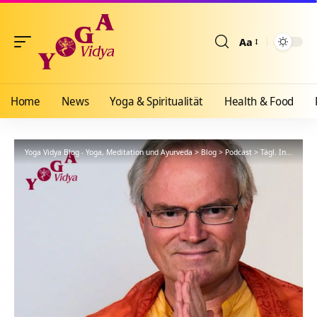
Aa
Größenänderun
Home
News
Yoga & Spiritualität
Health & Food
Yoga Vidya Blog - Yoga, Meditation und Ayurveda
>
Blog
>
Podcast
>
Tägl. Inspiration