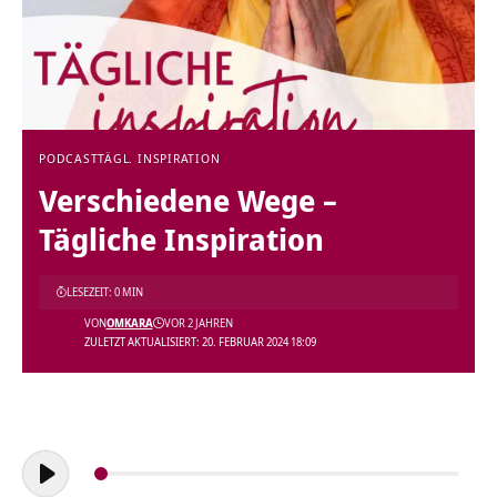
PODCAST
TÄGL. INSPIRATION
Verschiedene Wege –
Tägliche Inspiration
LESEZEIT: 0 MIN
VON
OMKARA
VOR 2 JAHREN
ZULETZT AKTUALISIERT: 20. FEBRUAR 2024 18:09
Audio-
Player