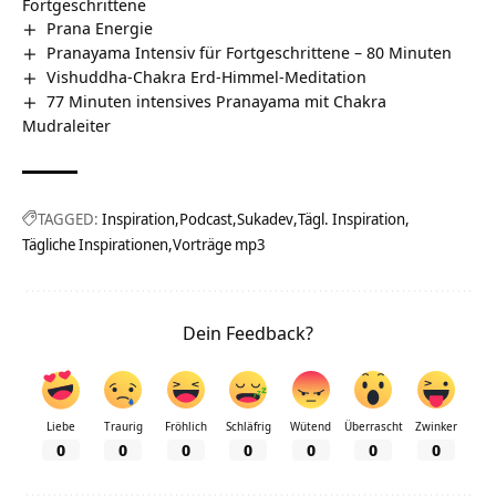
Fortgeschrittene
Prana Energie
Pranayama Intensiv für Fortgeschrittene – 80 Minuten
Vishuddha-Chakra Erd-Himmel-Meditation
77 Minuten intensives Pranayama mit Chakra
Mudraleiter
TAGGED:
Inspiration
Podcast
Sukadev
Tägl. Inspiration
Tägliche Inspirationen
Vorträge mp3
Dein Feedback?
Liebe
Traurig
Fröhlich
Schläfrig
Wütend
Überrascht
Zwinker
0
0
0
0
0
0
0