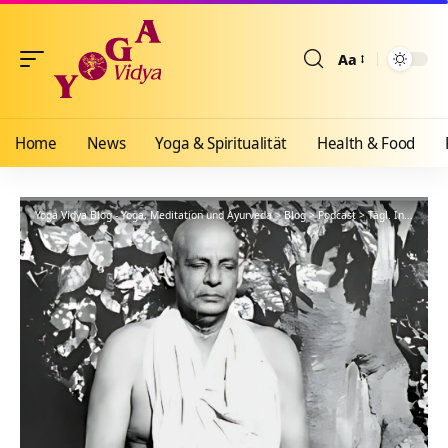
Aa
Größenänderun
Home
News
Yoga & Spiritualität
Health & Food
Yoga Vidya Blog - Yoga, Meditation und Ayurveda
>
Blog
>
Podcast
>
Tägl. Inspiration