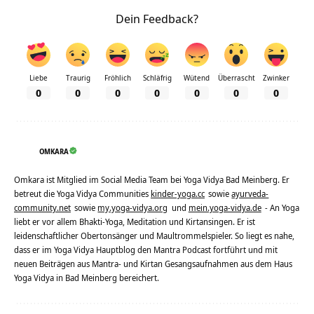
Dein Feedback?
Liebe
Traurig
Fröhlich
Schläfrig
Wütend
Überrascht
Zwinker
0
0
0
0
0
0
0
OMKARA
Omkara ist Mitglied im Social Media Team bei Yoga Vidya Bad Meinberg. Er
betreut die Yoga Vidya Communities
kinder-yoga.cc
sowie
ayurveda-
community.net
sowie
my.yoga-vidya.org
und
mein.yoga-vidya.de
- An Yoga
liebt er vor allem Bhakti-Yoga, Meditation und Kirtansingen. Er ist
leidenschaftlicher Obertonsänger und Maultrommelspieler. So liegt es nahe,
dass er im Yoga Vidya Hauptblog den Mantra Podcast fortführt und mit
neuen Beiträgen aus Mantra- und Kirtan Gesangsaufnahmen aus dem Haus
Yoga Vidya in Bad Meinberg bereichert.