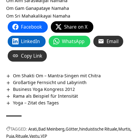
Om Aim Saraswatyai Namaha
Om Gam Ganapataye Namaha
Om Sri Mahakalikayai Namaha
Facebook
Share on X
LinkedIn
WhatsApp
Email
Copy Link
Om Shakti Om – Mantra-Singen mit Chitra
Großartige Fernsicht und Labyrinth
Business Yoga Kongress 2012
Rama als Beispiel für Intensität
Yoga – Zitat des Tages
TAGGED:
Arati
Bad Meinberg
Götter
hinduistische Rituale
Murtis
Puja
Rituale
Vastu
VIP