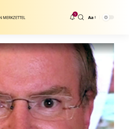
5
Aa
N MERKZETTEL
Größenänderung