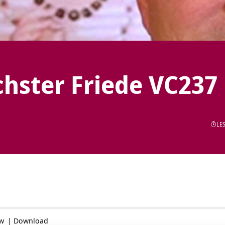
hster Friede VC237
LES
ow
|
Download