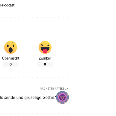
i-Podcast
Überrascht
Zwinker
0
0
NÄCHSTER ARTIKEL
nflößende und gruselige Göttin?