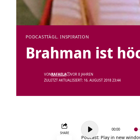
PODCAST
TÄGL. INSPIRATION
Brahman ist höc
VON
RAFAELA
VOR 8 JAHREN
ZULETZT AKTUALISIERT: 16. AUGUST 2018 23:44
Audio-
00:00
Player
SHARE
Podcast:
Play in new wind