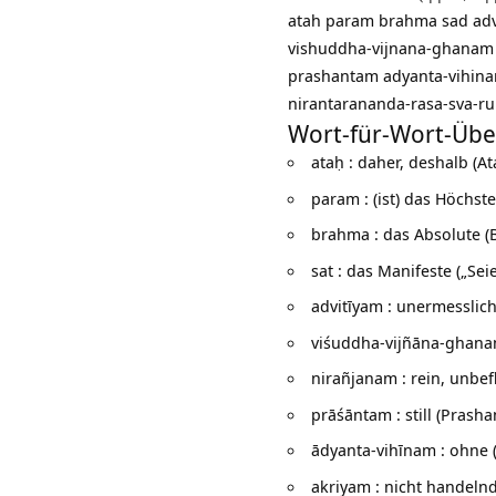
atah param brahma sad adv
vishuddha-vijnana-ghanam
prashantam adyanta-vihin
nirantarananda-rasa-sva-r
Wort-für-Wort-Übe
ataḥ : daher, deshalb (
At
param : (ist) das Höchste
brahma : das Absolute (
sat : das Manifeste („Se
advitīyam : unermesslic
viśuddha-vijñāna-ghanam 
nirañjanam : rein, unbefl
prāśāntam : still (
Prasha
ādyanta-vihīnam : ohne 
akriyam : nicht handelnd