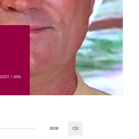
EZEIT: 1 MIN
00:00
Pfeiltasten