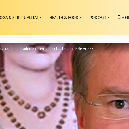
OGA & SPIRITUALITÄT
HEALTH & FOOD
PODCAST
MEI
t
>
Tägl. Inspiration
>
Brahman ist höchster Friede VC237