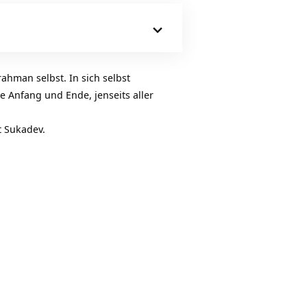
Hoch/Runter
benutzen,
um
die
Lautstärke
rahman selbst. In sich selbst
zu
e Anfang und Ende, jenseits aller
regeln.
t Sukadev.