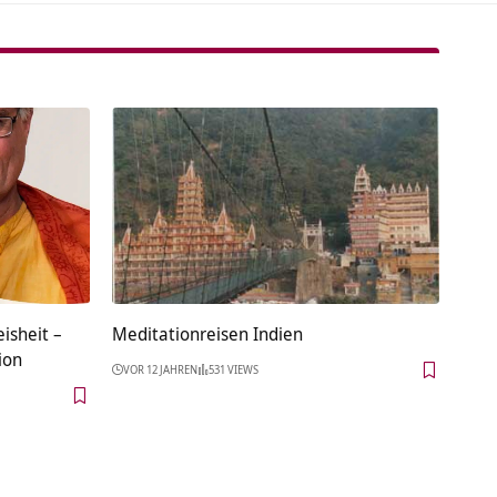
isheit –
Meditationreisen Indien
ion
VOR 12 JAHREN
531 VIEWS