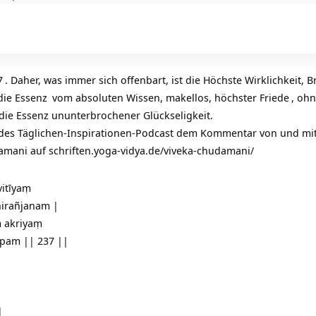
7
. Daher, was immer sich offenbart, ist die Höchste Wirklichkeit, B
 die
Essenz
vom absoluten Wissen, makellos, höchster
Friede
, ohn
die Essenz ununterbrochener Glückseligkeit.
 des Täglichen-Inspirationen-Podcast dem Kommentar von und mi
damani auf
schriften.yoga-vidya.de/viveka-chudamani/
itīyaṃ
nirañjanam |
 akriyaṃ
ūpam || 237 ||
|