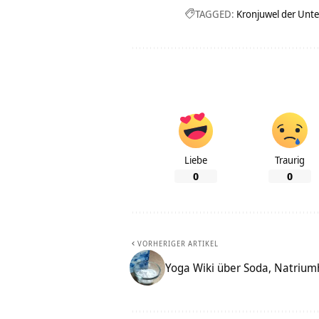
TAGGED:
Kronjuwel der Unt
Liebe
Traurig
0
0
VORHERIGER ARTIKEL
Yoga Wiki über Soda, Natriu