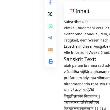
Inhalt
Subscribe:
RSS
Viveka Chudamani Vers 23
existierend, nondual, rein,
Tätigkeit, dem Wesen nach 
Lausche in dieser Ausgabe
Alle Infos zum Viveka Chu
Sanskrit Text:
ataḥ paraṃ brahma sad adv
viśuddha-vijñāna-ghanaṃ 
prāśāntam ādyanta-vihīnam
nirantarānanda-rasa-sva-r
अतः परं ब्रह्म सदद्वितीयं
विशुद्धविज्ञानघनं निरञ्जनम् |
प्राशान्तमाद्यन्तविहीनमक्रियं
निरन्तरानन्दरसस्वरूपम् || २३७ |