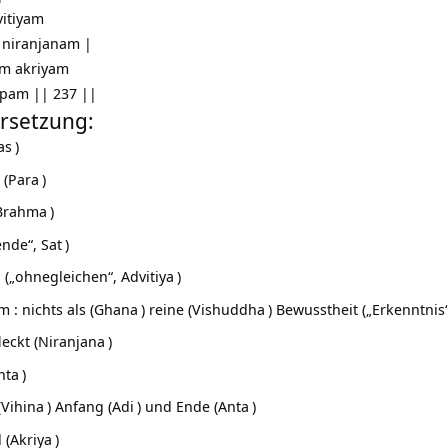
itiyam
 niranjanam |
am akriyam
upam || 237 ||
rsetzung:
as
)
 (
Para
)
Brahma
)
iende“,
Sat
)
h („ohnegleichen“,
Advitiya
)
: nichts als (
Ghana
) reine (
Vishuddha
) Bewusstheit („Erkenntnis
eckt (
Niranjana
)
nta
)
(
Vihina
) Anfang (
Adi
) und Ende (
Anta
)
 (
Akriya
)