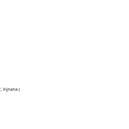
“,
Vijnana
)