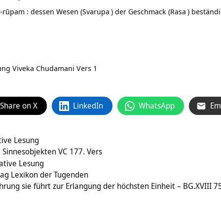
-rūpam : dessen Wesen (
Svarupa
) der Geschmack (
Rasa
) beständi
zung
Viveka Chudamani Vers 1
Share on X
LinkedIn
WhatsApp
Em
tive Lesung
 Sinnesobjekten VC 177. Vers
ative Lesung
trag Lexikon der Tugenden
hrung sie führt zur Erlangung der höchsten Einheit – BG.XVIII 7