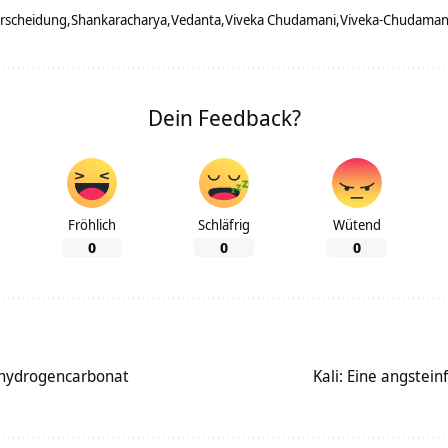
erscheidung
Shankaracharya
Vedanta
Viveka Chudamani
Viveka-Chudaman
Dein Feedback?
Fröhlich
Schläfrig
Wütend
0
0
0
mhydrogencarbonat
Kali: Eine angstei