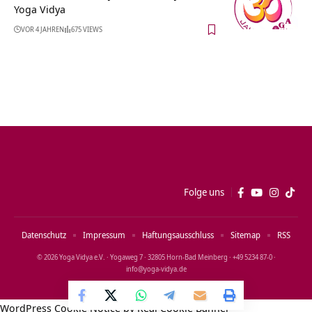
Yoga Vidya
VOR 4 JAHREN
675 VIEWS
Folge uns
Datenschutz
Impressum
Haftungsausschluss
Sitemap
RSS
© 2026 Yoga Vidya e.V. · Yogaweg 7 · 32805 Horn‑Bad Meinberg · +49 5234 87‑0 ·
info@yoga‑vidya.de
WordPress Cookie Notice by Real Cookie Banner