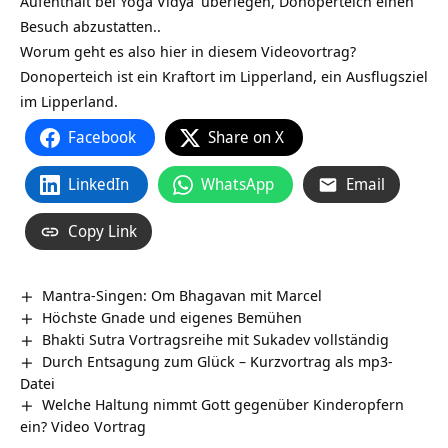
Aufenthalt bei
Yoga Vidya
überlegen, Donoperteich‏‎ einen
Besuch abzustatten..
Worum geht es also hier in diesem Videovortrag?
Donoperteich‏‎ ist ein Kraftort im Lipperland, ein Ausflugsziel
im Lipperland.
Facebook
Share on X
LinkedIn
WhatsApp
Email
Copy Link
Mantra-Singen: Om Bhagavan mit Marcel
Höchste Gnade und eigenes Bemühen
Bhakti Sutra Vortragsreihe mit Sukadev vollständig
Durch Entsagung zum Glück – Kurzvortrag als mp3-
Datei
Welche Haltung nimmt Gott gegenüber Kinderopfern
ein? Video Vortrag