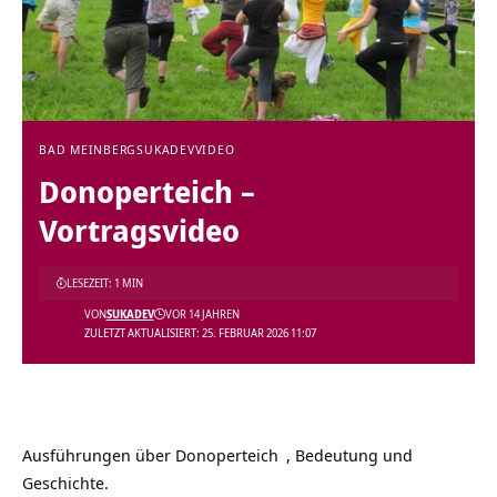
BAD MEINBERG
SUKADEV
VIDEO
Donoperteich‏‎ –
Vortragsvideo
LESEZEIT: 1 MIN
VON
SUKADEV
VOR 14 JAHREN
ZULETZT AKTUALISIERT: 25. FEBRUAR 2026 11:07
Ausführungen über
, Bedeutung und
Geschichte.