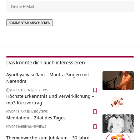
Alternative:
Das könnte dich auch interessieren
Ayodhya Vasi Ram – Mantra-Singen mit
Narendra
VOR 17 JAHREN
510 VIEWS
Höchste Erkenntnis und Verwirklichung –
mp3 Kurzvortrag
VOR 18 JAHREN
390 VIEWS
Meditation – Zitat des Tages
VOR 3 JAHREN
469 VIEWS
Themenwoche zum Jubiläum – 30 Jahre