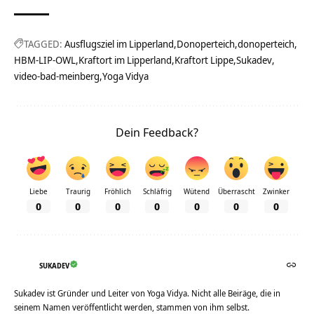
TAGGED:
Ausflugsziel im Lipperland
donoperteich
HBM-LIP-OWL
Kraftort im Lipperland
Kraftort Lippe
Sukadev
video-bad-meinberg
Yoga Vidya
Dein Feedback?
Liebe
Traurig
Fröhlich
Schläfrig
Wütend
Überrascht
Zwinker
0
0
0
0
0
0
0
SUKADEV
Sukadev ist Gründer und Leiter von Yoga Vidya. Nicht alle Beiräge, die in
seinem Namen veröffentlicht werden, stammen von ihm selbst.