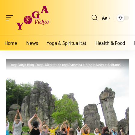
Aa
Größenänderun
Home
News
Yoga & Spiritualität
Health & Food
Yoga Vidya Blog - Yoga, Meditation und Ayurveda
>
Blog
>
News
>
Ashrams
>
Bad Me