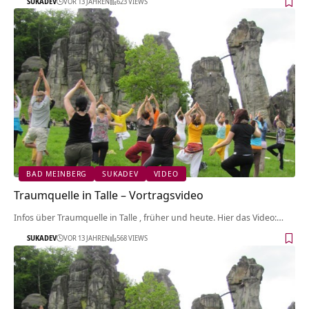
SUKADEV
VOR 13 JAHREN
623 VIEWS
BAD MEINBERG
SUKADEV
VIDEO
Traumquelle in Talle‏‎ – Vortragsvideo
Infos über Traumquelle in Talle‏‎ , früher und heute. Hier das Video:…
SUKADEV
VOR 13 JAHREN
568 VIEWS