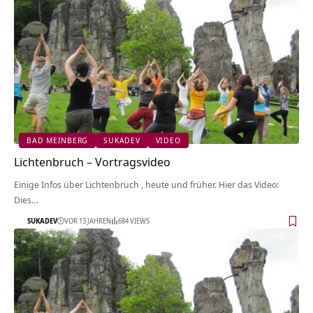
BAD MEINBERG
SUKADEV
VIDEO
Lichtenbruch‏‎ – Vortragsvideo
Einige Infos über Lichtenbruch‏‎ , heute und früher. Hier das Video:
Dies…
SUKADEV
VOR 13 JAHREN
684 VIEWS