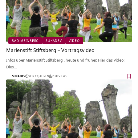
BAD MEINBERG
SUKADEV
VIDEO
Marienstift Stiftsberg‏‎ – Vortragsvideo
Infos über Marienstift Stiftsberg‏‎ , heute und früher. Hier das Video:
Dies…
SUKADEV
VOR 13 JAHREN
2.2K VIEWS