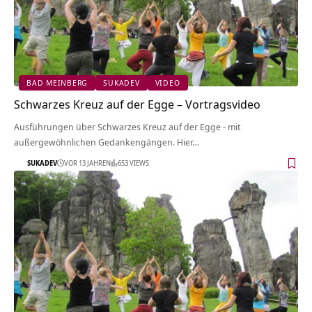
BAD MEINBERG
SUKADEV
VIDEO
Schwarzes Kreuz auf der Egge‏‎ – Vortragsvideo
Ausführungen über Schwarzes Kreuz auf der Egge‏‎ - mit
außergewöhnlichen Gedankengängen. Hier…
SUKADEV
VOR 13 JAHREN
653 VIEWS