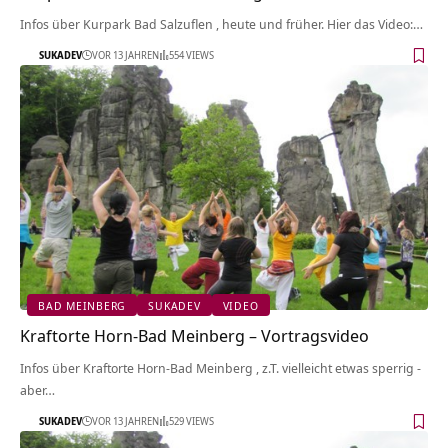
Infos über Kurpark Bad Salzuflen‏‎ , heute und früher. Hier das Video:…
SUKADEV
VOR 13 JAHREN
554 VIEWS
BAD MEINBERG
SUKADEV
VIDEO
Kraftorte Horn-Bad Meinberg‏‎ – Vortragsvideo
Infos über Kraftorte Horn-Bad Meinberg‏‎ , z.T. vielleicht etwas sperrig -
aber…
SUKADEV
VOR 13 JAHREN
529 VIEWS