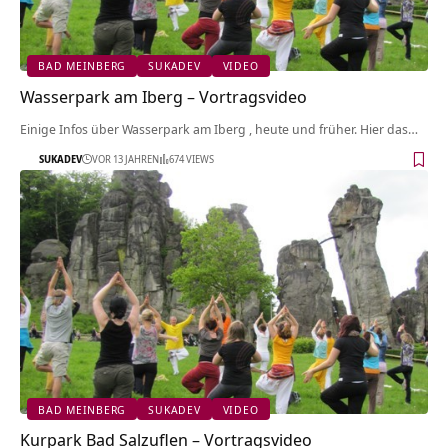
BAD MEINBERG
SUKADEV
VIDEO
Wasserpark am Iberg‏‎ – Vortragsvideo
Einige Infos über Wasserpark am Iberg‏‎ , heute und früher. Hier das…
SUKADEV
VOR 13 JAHREN
674 VIEWS
BAD MEINBERG
SUKADEV
VIDEO
Kurpark Bad Salzuflen‏‎ – Vortragsvideo