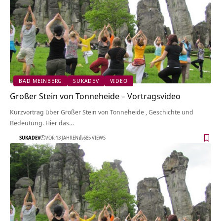
BAD MEINBERG
SUKADEV
VIDEO
Großer Stein von Tonneheide‏‎ – Vortragsvideo
Kurzvortrag über Großer Stein von Tonneheide‏‎ , Geschichte und
Bedeutung. Hier das…
SUKADEV
VOR 13 JAHREN
685 VIEWS