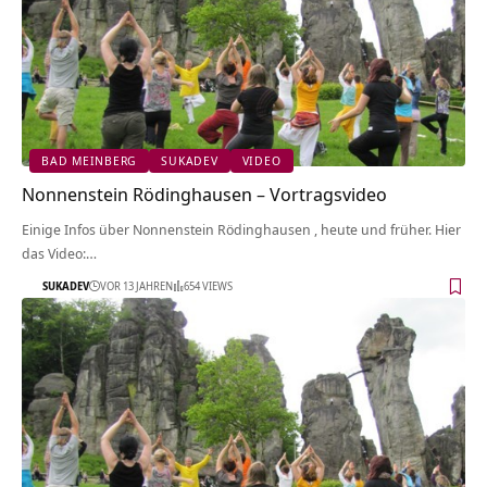
BAD MEINBERG
SUKADEV
VIDEO
Nonnenstein Rödinghausen‏‎ – Vortragsvideo
Einige Infos über Nonnenstein Rödinghausen‏‎ , heute und früher. Hier
das Video:…
SUKADEV
VOR 13 JAHREN
654 VIEWS