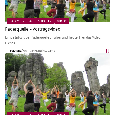
BAD MEINBERG
SUKADEV
VIDEO
Paderquelle‏‎ – Vortragsvideo
Einige Infos über Paderquelle‏‎ , früher und heute. Hier das Video:
Dieses…
SUKADEV
VOR 13 JAHREN
602 VIEWS
BAD MEINBERG
SUKADEV
VIDEO