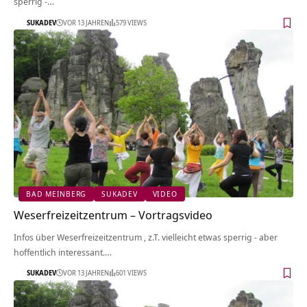
sperrig -…
SUKADEV
VOR 13 JAHREN
579 VIEWS
BAD MEINBERG
SUKADEV
VIDEO
Weserfreizeitzentrum‏‎ – Vortragsvideo
Infos über Weserfreizeitzentrum‏‎ , z.T. vielleicht etwas sperrig - aber
hoffentlich interessant.…
SUKADEV
VOR 13 JAHREN
601 VIEWS