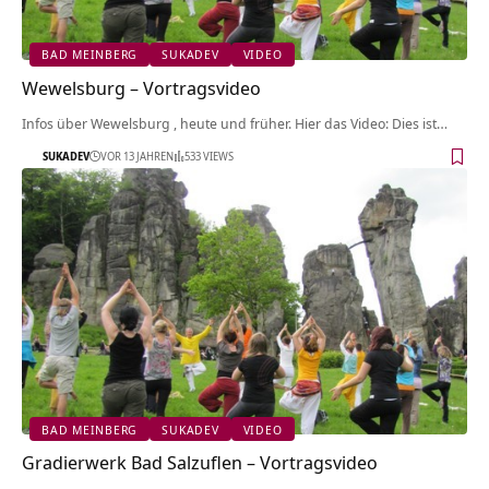
BAD MEINBERG
SUKADEV
VIDEO
Wewelsburg‏‎ – Vortragsvideo
Infos über Wewelsburg‏‎ , heute und früher. Hier das Video: Dies ist…
SUKADEV
VOR 13 JAHREN
533 VIEWS
BAD MEINBERG
SUKADEV
VIDEO
Gradierwerk Bad Salzuflen‏‎ – Vortragsvideo