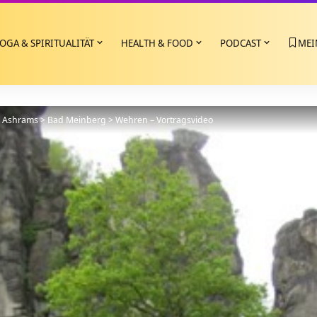
OGA & SPIRITUALITÄT
HEALTH & FOOD
PODCAST
MEI
>
Ashrams
>
Bad Meinberg
>
Wehren‏‎ – Vortragsvideo