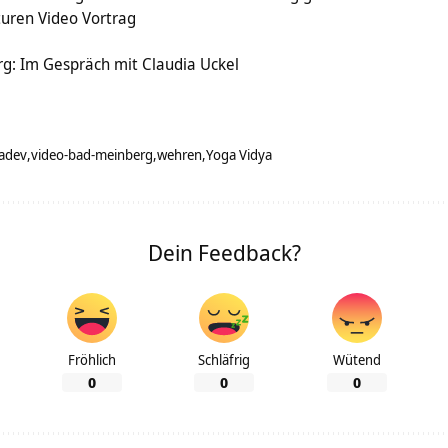
turen Video Vortrag
g: Im Gespräch mit Claudia Uckel
adev
video-bad-meinberg
wehren
Yoga Vidya
Dein Feedback?
Fröhlich
Schläfrig
Wütend
0
0
0