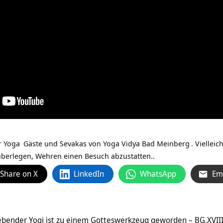
ür
Yoga
Gäste und Sevakas von
Yoga Vidya Bad Meinberg
. Viellei
überlegen, Wehren‏‎ einen Besuch abzustatten..
Share on X
LinkedIn
WhatsApp
Em
iebender Yogi ist zu einem Gotteswerkzeug geworden – BG.XVII