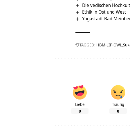
Die vedischen Hochkul
Ethik in Ost und West
Yogastadt Bad Meinber
TAGGED:
HBM-LIP-OWL
Suk
Liebe
Traurig
0
0