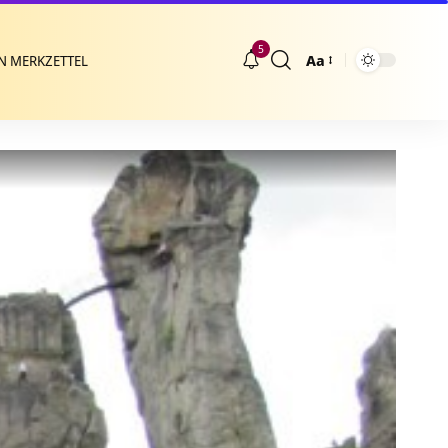
5
Aa
N MERKZETTEL
Größenänderung