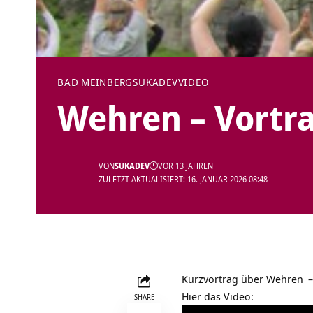
BAD MEINBERG
SUKADEV
VIDEO
Wehren‏‎ – V
VON
SUKADEV
VOR 13 JAHREN
ZULETZT AKTUALISIERT: 16. JANUAR 2026 08:48
Kurzvortrag über
–
Hier das Video:
SHARE