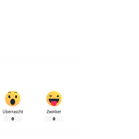
Überrascht
Zwinker
0
0