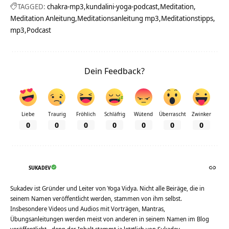
TAGGED:
chakra-mp3
kundalini-yoga-podcast
Meditation
Meditation Anleitung
Meditationsanleitung mp3
Meditationstipps
mp3
Podcast
Dein Feedback?
Liebe
Traurig
Fröhlich
Schläfrig
Wütend
Überrascht
Zwinker
0
0
0
0
0
0
0
SUKADEV
Sukadev ist Gründer und Leiter von Yoga Vidya. Nicht alle Beiräge, die in
seinem Namen veröffentlicht werden, stammen von ihm selbst.
Insbesondere Videos und Audios mit Vorträgen, Mantras,
Übungsanleitungen werden meist von anderen in seinem Namen im Blog