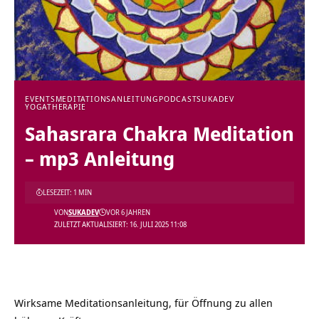
EVENTS
MEDITATIONSANLEITUNG
PODCAST
SUKADEV
YOGATHERAPIE
Sahasrara Chakra Meditation
– mp3 Anleitung
LESEZEIT: 1 MIN
VON
SUKADEV
VOR 6 JAHREN
ZULETZT AKTUALISIERT: 16. JULI 2025 11:08
Wirksame Meditationsanleitung, für Öffnung zu allen