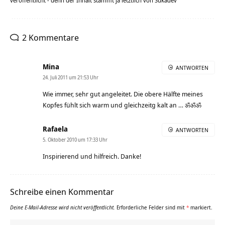
veröffentlicht - denn der Inhalt stammt ja letztlich von Sukadev
2 Kommentare
Mina
ANTWORTEN
24. Juli 2011 um 21:53 Uhr
Wie immer, sehr gut angeleitet. Die obere Hälfte meines
Kopfes fühlt sich warm und gleichzeitg kalt an … ॐॐॐ
Rafaela
ANTWORTEN
5. Oktober 2010 um 17:33 Uhr
Inspirierend und hilfreich. Danke!
Schreibe einen Kommentar
Deine E-Mail-Adresse wird nicht veröffentlicht.
Erforderliche Felder sind mit
*
markiert.