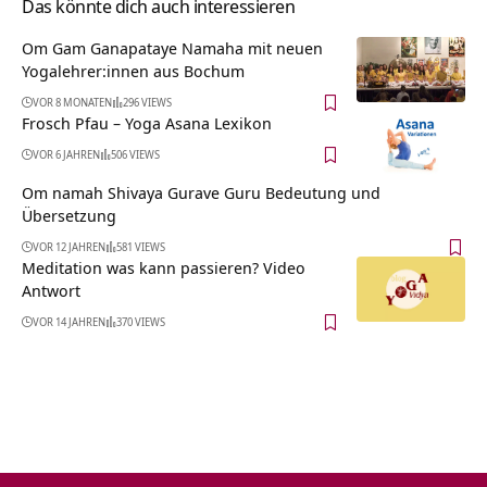
Das könnte dich auch interessieren
Om Gam Ganapataye Namaha mit neuen
Yogalehrer:innen aus Bochum
VOR 8 MONATEN
296 VIEWS
Frosch Pfau – Yoga Asana Lexikon
VOR 6 JAHREN
506 VIEWS
Om namah Shivaya Gurave Guru Bedeutung und
Übersetzung
VOR 12 JAHREN
581 VIEWS
Meditation was kann passieren? Video
Antwort
VOR 14 JAHREN
370 VIEWS