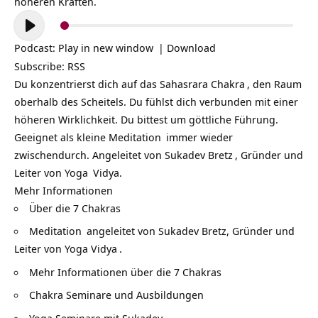
höheren Kräften.
Audio-
Player
Podcast:
Play in new window
|
Download
Subscribe:
RSS
Du konzentrierst dich auf das
Sahasrara Chakra
, den Raum
oberhalb des Scheitels. Du fühlst dich verbunden mit einer
höheren Wirklichkeit. Du bittest um göttliche Führung.
Geeignet als kleine
Meditation
immer wieder
zwischendurch. Angeleitet von
Sukadev Bretz
, Gründer und
Leiter von
Yoga
Vidya.
Mehr Informationen
Über die
7 Chakras
Meditation
angeleitet von Sukadev Bretz, Gründer und
Leiter von
Yoga Vidya
.
Mehr Informationen über die
7 Chakras
Chakra Seminare und Ausbildungen
Yoga Seminare mit Sukadev