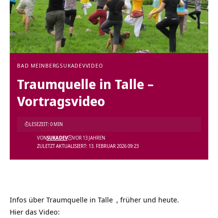
BAD MEINBERG
SUKADEV
VIDEO
Traumquelle in Talle‏‎ –
Vortragsvideo
LESEZEIT: 0 MIN
VON
SUKADEV
VOR 13 JAHREN
ZULETZT AKTUALISIERT: 13. FEBRUAR 2026 09:23
Infos über
, früher und heute.
Hier das Video: