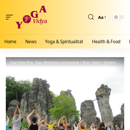
Aa
Größenänderun
Home
News
Yoga & Spiritualität
Health & Food
Yoga Vidya Blog - Yoga, Meditation und Ayurveda
>
Blog
>
News
>
Ashrams
>
Bad Me