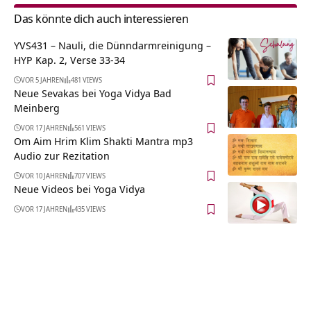
Das könnte dich auch interessieren
YVS431 – Nauli, die Dünndarmreinigung –
HYP Kap. 2, Verse 33-34
VOR 5 JAHREN
481 VIEWS
Neue Sevakas bei Yoga Vidya Bad
Meinberg
VOR 17 JAHREN
561 VIEWS
Om Aim Hrim Klim Shakti Mantra mp3
Audio zur Rezitation
VOR 10 JAHREN
707 VIEWS
Neue Videos bei Yoga Vidya
VOR 17 JAHREN
435 VIEWS