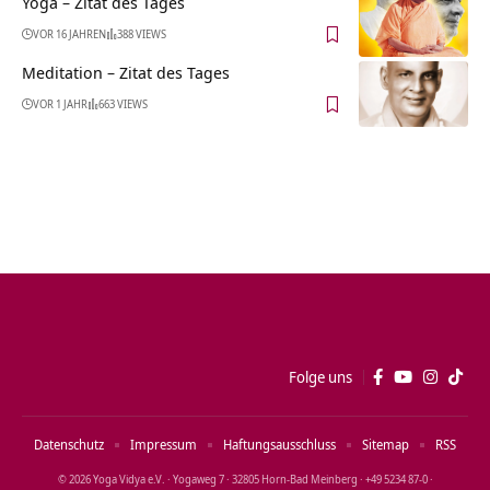
Yoga – Zitat des Tages
VOR 16 JAHREN
388 VIEWS
Meditation – Zitat des Tages
VOR 1 JAHR
663 VIEWS
Folge uns
Datenschutz
Impressum
Haftungsausschluss
Sitemap
RSS
© 2026 Yoga Vidya e.V. · Yogaweg 7 · 32805 Horn‑Bad Meinberg · +49 5234 87‑0 ·