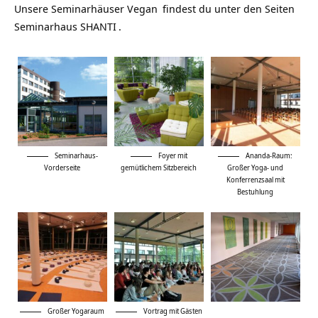
Unsere
Seminarhäuser Vegan
findest du unter den Seiten
Seminarhaus SHANTI
.
Seminarhaus-
Foyer mit
Ananda-Raum:
Vorderseite
gemütlichem Sitzbereich
Großer Yoga- und
Konferrenzsaal mit
Bestuhlung
Großer Yogaraum
Vortrag mit Gästen