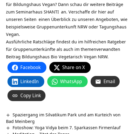
für
Bildungshaus Vegan
? Dann schau dir weitere Beiträge
zum
Seminarhaus SHANTI
an. Verschaffe dir hier auf
unseren Seiten
einen Überblick zu unseren Angeboten, wie
beispielsweise
Gruppenunterkunft NRW
oder
Tagungshaus
Vegan
.
Ausführliche Ratschläge findest du im hilfreichen
Ratgeber
für Gruppenunterkünfte
als auch im themenverwandten
Beitrag
Bildungshaus Bio Vegetarisch Vegan NRW
.
Facebook
Share on X
LinkedIn
WhatsApp
Email
Copy Link
Spaziergang im Silvatikum Park und am Kurteich von
Bad Meinberg
Fotoshow: Yoga Vidya beim 7. Sparkassen Firmenlauf