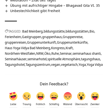
Meditation – Zitat des Tages
Übung mit aufrichtiger Hingabe – Bhagavad Gita VI. 35
Unbestechlichkeit gibt Freiheit
TAGGED:
Bad Meinberg
bildungsstätte
bildungsstätten
Bio
Ferienheim
Gastgruppen
gruppenhaus
Gruppenreise
gruppenreisen
Gruppenunterkunft
Gruppenunterkünfte
Haus Yoga Vidya Bad Meinberg
Kongress
Kraft
Nordrhein-Westfalen
NRW
Öko
Ruhe
Seminar
seminarhaus shanti
Seminarhäuser
seminarhotel
spirituelle Atmosphäre
tagungshaus
Tagungshotel
Tagungszentrum
vegan
vegetarisch
Yoga
Yoga Vidya
Dein Feedback?
Liebe
Traurig
Fröhlich
Schläfrig
Wütend
Überrascht
Zwinker