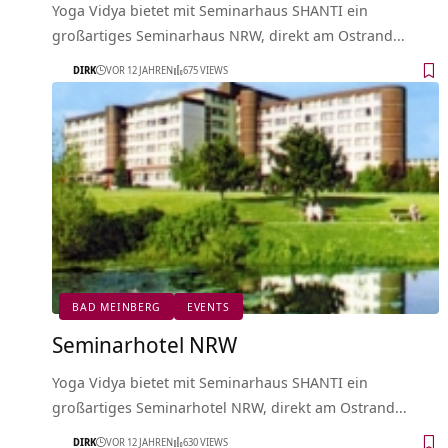
Yoga Vidya bietet mit Seminarhaus SHANTI ein
großartiges Seminarhaus NRW, direkt am Ostrand…
DIRK
VOR 12 JAHREN
675 VIEWS
BAD MEINBERG
EVENTS
Seminarhotel NRW
Yoga Vidya bietet mit Seminarhaus SHANTI ein
großartiges Seminarhotel NRW, direkt am Ostrand…
DIRK
VOR 12 JAHREN
630 VIEWS