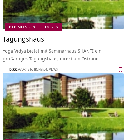
BAD MEINBERG
EVENTS
Tagungshaus
Yoga Vidya bietet mit Seminarhaus SHANTI ein
großartiges Tagungshaus, direkt am Ostrand…
DIRK
VOR 12 JAHREN
543 VIEWS