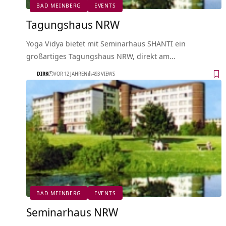
BAD MEINBERG
EVENTS
Tagungshaus NRW
Yoga Vidya bietet mit Seminarhaus SHANTI ein
großartiges Tagungshaus NRW, direkt am…
DIRK
VOR 12 JAHREN
493 VIEWS
BAD MEINBERG
EVENTS
Seminarhaus NRW