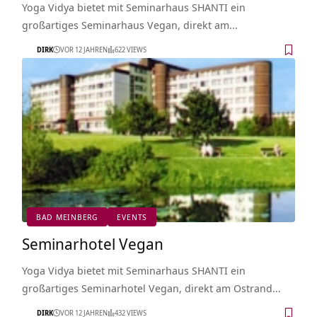
Yoga Vidya bietet mit Seminarhaus SHANTI ein
großartiges Seminarhaus Vegan, direkt am…
DIRK
VOR 12 JAHREN
622 VIEWS
BAD MEINBERG
EVENTS
Seminarhotel Vegan
Yoga Vidya bietet mit Seminarhaus SHANTI ein
großartiges Seminarhotel Vegan, direkt am Ostrand…
DIRK
VOR 12 JAHREN
432 VIEWS