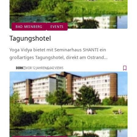
BAD MEINBERG
EVENTS
Tagungshotel
Yoga Vidya bietet mit Seminarhaus SHANTI ein
großartiges Tagungshotel, direkt am Ostrand…
DIRK
VOR 12 JAHREN
642 VIEWS