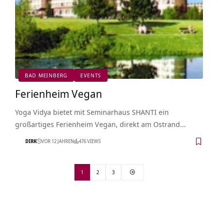
BAD MEINBERG
EVENTS
Ferienheim Vegan
Yoga Vidya bietet mit Seminarhaus SHANTI ein
großartiges Ferienheim Vegan, direkt am Ostrand…
DIRK
VOR 12 JAHREN
476 VIEWS
1
2
3