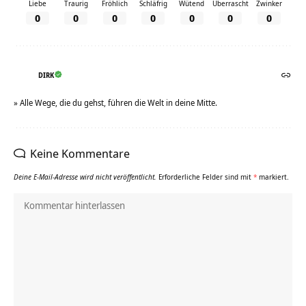
Liebe
Traurig
Fröhlich
Schläfrig
Wütend
Überrascht
Zwinker
0
0
0
0
0
0
0
DIRK
» Alle Wege, die du gehst, führen die Welt in deine Mitte.
Keine Kommentare
Deine E-Mail-Adresse wird nicht veröffentlicht.
Erforderliche Felder sind mit
*
markiert.