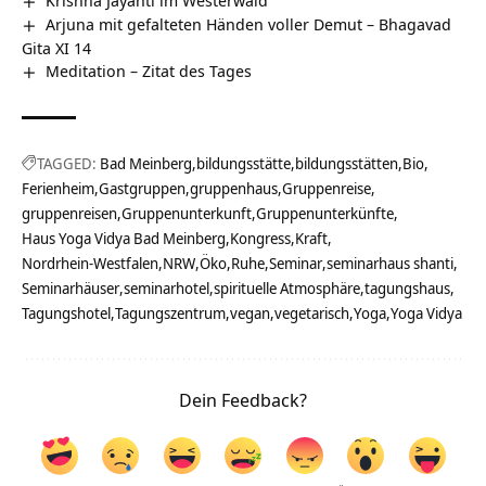
Krishna Jayanti im Westerwald
Arjuna mit gefalteten Händen voller Demut – Bhagavad
Gita XI 14
Meditation – Zitat des Tages
TAGGED:
Bad Meinberg
bildungsstätte
bildungsstätten
Bio
Ferienheim
Gastgruppen
gruppenhaus
Gruppenreise
gruppenreisen
Gruppenunterkunft
Gruppenunterkünfte
Haus Yoga Vidya Bad Meinberg
Kongress
Kraft
Nordrhein-Westfalen
NRW
Öko
Ruhe
Seminar
seminarhaus shanti
Seminarhäuser
seminarhotel
spirituelle Atmosphäre
tagungshaus
Tagungshotel
Tagungszentrum
vegan
vegetarisch
Yoga
Yoga Vidya
Dein Feedback?