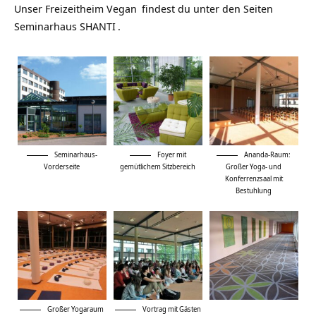
Unser
Freizeitheim Vegan
findest du unter den Seiten
Seminarhaus SHANTI
.
Seminarhaus-
Foyer mit
Ananda-Raum:
Vorderseite
gemütlichem Sitzbereich
Großer Yoga- und
Konferrenzsaal mit
Bestuhlung
Großer Yogaraum
Vortrag mit Gästen