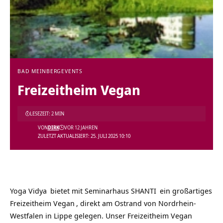
BAD MEINBERG
EVENTS
Freizeitheim Vegan
LESEZEIT: 2 MIN
VON
DIRK
VOR 12 JAHREN
ZULETZT AKTUALISIERT: 25. JULI 2025 10:10
Yoga Vidya
bietet mit
Seminarhaus SHANTI
ein großartiges
Freizeitheim Vegan
, direkt am Ostrand von Nordrhein-
Westfalen in Lippe gelegen. Unser
Freizeitheim Vegan