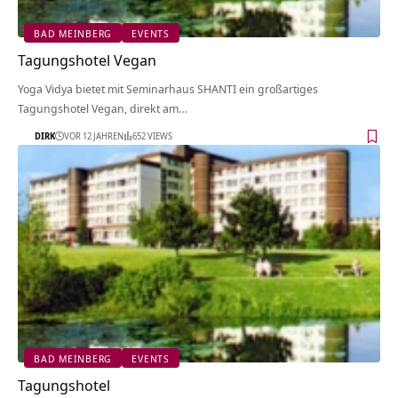
BAD MEINBERG
EVENTS
Tagungshotel Vegan
Yoga Vidya bietet mit Seminarhaus SHANTI ein großartiges
Tagungshotel Vegan, direkt am…
DIRK
VOR 12 JAHREN
652 VIEWS
BAD MEINBERG
EVENTS
Tagungshotel