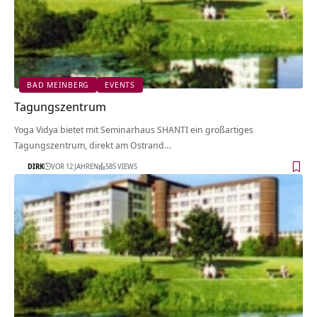
BAD MEINBERG
EVENTS
Tagungszentrum
Yoga Vidya bietet mit Seminarhaus SHANTI ein großartiges
Tagungszentrum, direkt am Ostrand…
DIRK
VOR 12 JAHREN
585 VIEWS