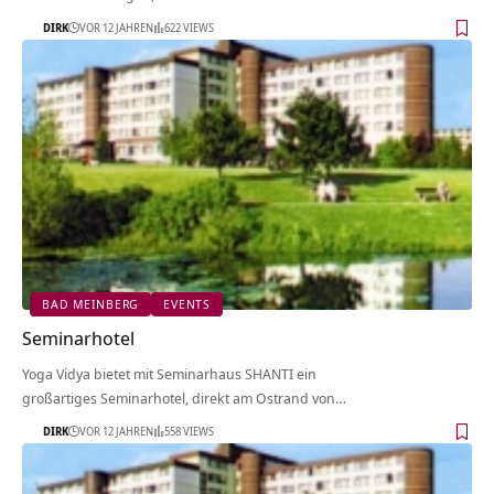
DIRK
VOR 12 JAHREN
622 VIEWS
BAD MEINBERG
EVENTS
Seminarhotel
Yoga Vidya bietet mit Seminarhaus SHANTI ein
großartiges Seminarhotel, direkt am Ostrand von…
DIRK
VOR 12 JAHREN
558 VIEWS