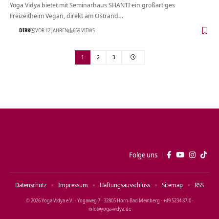
Yoga Vidya bietet mit Seminarhaus SHANTI ein großartiges
Freizeitheim Vegan, direkt am Ostrand…
DIRK
VOR 12 JAHREN
659 VIEWS
1
2
3
Folge uns
Datenschutz
Impressum
Haftungsausschluss
Sitemap
RSS
© 2026 Yoga Vidya e.V. · Yogaweg 7 · 32805 Horn‑Bad Meinberg · +49 5234 87‑0 ·
info@yoga‑vidya.de