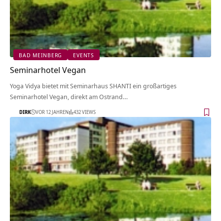
BAD MEINBERG
EVENTS
Seminarhotel Vegan
Yoga Vidya bietet mit Seminarhaus SHANTI ein großartiges
Seminarhotel Vegan, direkt am Ostrand…
DIRK
VOR 12 JAHREN
432 VIEWS