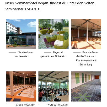
Unser
Seminarhotel Vegan
findest du unter den Seiten
Seminarhaus SHANTI
.
Seminarhaus-
Foyer mit
Ananda-Raum:
Vorderseite
gemütlichem Sitzbereich
Großer Yoga- und
Konferrenzsaal mit
Bestuhlung
Großer Yogaraum
Vortrag mit Gästen