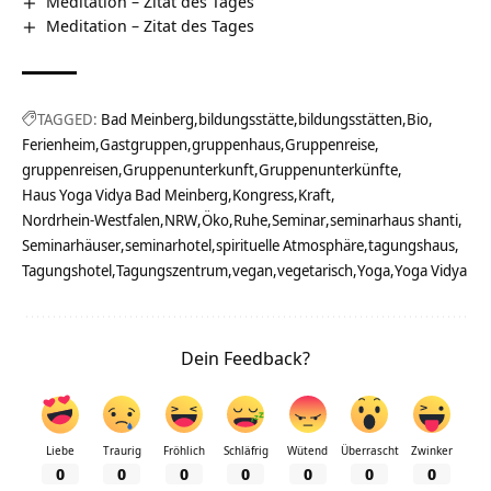
Meditation – Zitat des Tages
Meditation – Zitat des Tages
TAGGED:
Bad Meinberg
bildungsstätte
bildungsstätten
Bio
Ferienheim
Gastgruppen
gruppenhaus
Gruppenreise
gruppenreisen
Gruppenunterkunft
Gruppenunterkünfte
Haus Yoga Vidya Bad Meinberg
Kongress
Kraft
Nordrhein-Westfalen
NRW
Öko
Ruhe
Seminar
seminarhaus shanti
Seminarhäuser
seminarhotel
spirituelle Atmosphäre
tagungshaus
Tagungshotel
Tagungszentrum
vegan
vegetarisch
Yoga
Yoga Vidya
Dein Feedback?
Liebe
Traurig
Fröhlich
Schläfrig
Wütend
Überrascht
Zwinker
0
0
0
0
0
0
0