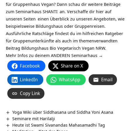
für
Gruppenhaus Vegan
? Dann schau dir weitere Beiträge
zum
Seminarhaus SHANTI
an. Verschaffe dir hier auf
unseren Seiten
einen Überblick zu unseren Angeboten, wie
beispielsweise
Bildungshaus
oder
Gruppenreisen
.
Ausführliche Ratschläge findest du im hilfreichen
Ratgeber
für Gruppenunterkünfte
als auch im themenverwandten
Beitrag
Bildungshaus Bio Vegetarisch Vegan NRW
.
Mehr Infos zu deinem ANDEREN Seminarhaus →
Facebook
Share on X
LinkedIn
WhatsApp
Email
Copy Link
Yoga Wiki über Siddhasana und Siddha Yoni Asana
Seminare mit Harilalji
Heute ist Swami Sivanandas Mahasamadhi Tag