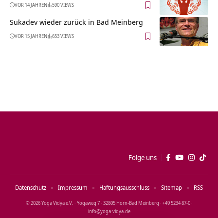
VOR 14 JAHREN
590 VIEWS
Sukadev wieder zurück in Bad Meinberg
VOR 15 JAHREN
653 VIEWS
Folge uns
Datenschutz
Impressum
Haftungsausschluss
Sitemap
RSS
© 2026 Yoga Vidya e.V. · Yogaweg 7 · 32805 Horn‑Bad Meinberg · +49 5234 87‑0 ·
info@yoga‑vidya.de