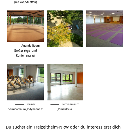
(mit Yoga-Matten)
Ananda-Raum:
Großer Yoga- und
Konferrenzsaal
Kleiner
Seminarraum
Seminarraum ‚Vidyananda‘
‚Vimali Devi‘
Du suchst ein
Freizeitheim-NRW
oder du interessierst dich