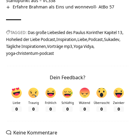
Standpunkt aus – VC338
Erfahre Brahman als Eins und wonnevoll- AtBo 57
TAGGED:
Das große Liebeslied des Paulus Korinther Kapitel 13
Hohelied der Liebe Podcast
Inspiration
Liebe
Podcast
Sukadev
Tägliche Inspirationen
Vorträge mp3
Yoga Vidya
yoga-christentum-podcast
Dein Feedback?
Liebe
Traurig
Fröhlich
Schläfrig
Wütend
Überrascht
Zwinker
0
0
0
0
0
0
0
Keine Kommentare