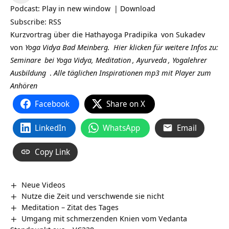
Podcast:
Play in new window
|
Download
Subscribe:
RSS
Kurzvortrag über die
Hathayoga Pradipika
von
Sukadev
von
Yoga Vidya Bad Meinberg.
Hier klicken für weitere Infos zu:
Seminare
bei Yoga Vidya,
Meditation
,
Ayurveda
,
Yogalehrer
Ausbildung
.
Alle täglichen Inspirationen mp3 mit Player zum
Anhören
Facebook
Share on X
LinkedIn
WhatsApp
Email
Copy Link
Neue Videos
Nutze die Zeit und verschwende sie nicht
Meditation – Zitat des Tages
Umgang mit schmerzenden Knien vom Vedanta