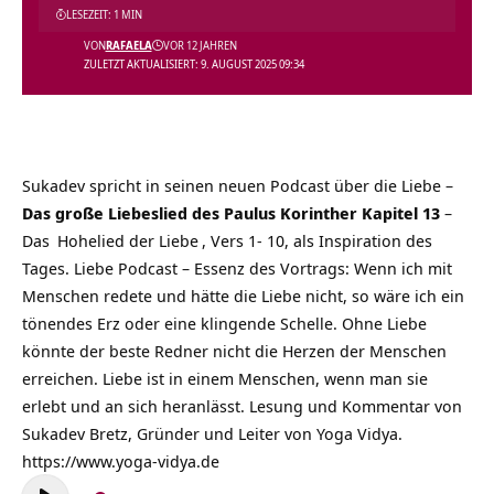
LESEZEIT: 1 MIN
VON
RAFAELA
VOR 12 JAHREN
ZULETZT AKTUALISIERT: 9. AUGUST 2025 09:34
Sukadev spricht in seinen neuen Podcast über die Liebe –
Das große Liebeslied des Paulus Korinther Kapitel 13
–
Das
Hohelied der Liebe
, Vers 1- 10, als Inspiration des
Tages. Liebe Podcast – Essenz des Vortrags: Wenn ich mit
Menschen redete und hätte die Liebe nicht, so wäre ich ein
tönendes Erz oder eine klingende Schelle. Ohne Liebe
könnte der beste Redner nicht die Herzen der Menschen
erreichen. Liebe ist in einem Menschen, wenn man sie
erlebt und an sich heranlässt. Lesung und Kommentar von
Sukadev Bretz, Gründer und Leiter von Yoga Vidya.
https://www.yoga-vidya.de
Audio-