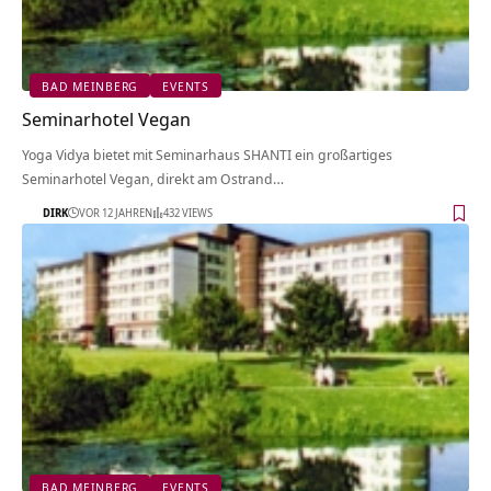
BAD MEINBERG
EVENTS
Seminarhotel Vegan
Yoga Vidya bietet mit Seminarhaus SHANTI ein großartiges
Seminarhotel Vegan, direkt am Ostrand…
DIRK
VOR 12 JAHREN
432 VIEWS
BAD MEINBERG
EVENTS