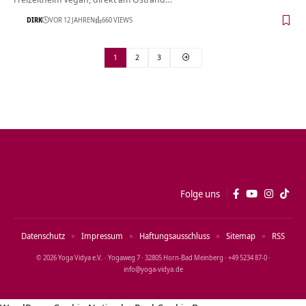
DIRK
VOR 12 JAHREN
660 VIEWS
1
2
3
Folge uns
Datenschutz
Impressum
Haftungsausschluss
Sitemap
RSS
© 2026 Yoga Vidya e.V. · Yogaweg 7 · 32805 Horn‑Bad Meinberg · +49 5234 87‑0 ·
info@yoga‑vidya.de