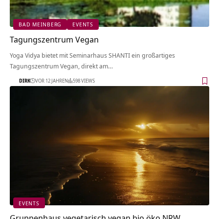
BAD MEINBERG
EVENTS
Tagungszentrum Vegan
Yoga Vidya bietet mit Seminarhaus SHANTI ein großartiges
Tagungszentrum Vegan, direkt am…
DIRK
VOR 12 JAHREN
598 VIEWS
EVENTS
Gruppenhaus vegetarisch vegan bio öko NRW