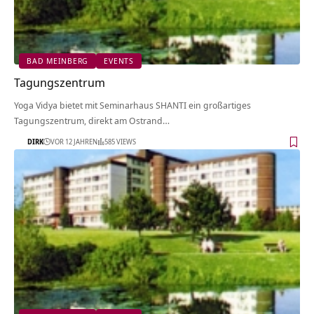
BAD MEINBERG
EVENTS
Tagungszentrum
Yoga Vidya bietet mit Seminarhaus SHANTI ein großartiges
Tagungszentrum, direkt am Ostrand…
DIRK
VOR 12 JAHREN
585 VIEWS