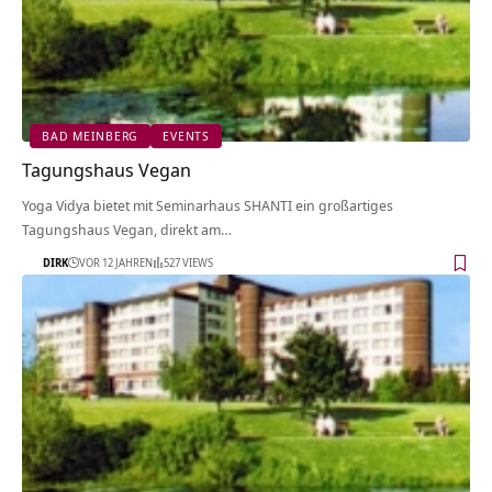
BAD MEINBERG
EVENTS
Tagungshaus Vegan
Yoga Vidya bietet mit Seminarhaus SHANTI ein großartiges
Tagungshaus Vegan, direkt am…
DIRK
VOR 12 JAHREN
527 VIEWS