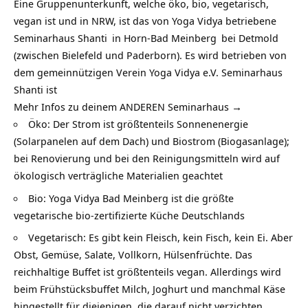
Eine Gruppenunterkunft, welche öko, bio, vegetarisch,
vegan ist und in NRW, ist das von Yoga Vidya betriebene
Seminarhaus Shanti
in Horn-
Bad Meinberg
bei Detmold
(zwischen Bielefeld und Paderborn). Es wird betrieben von
dem gemeinnützigen Verein Yoga Vidya e.V. Seminarhaus
Shanti ist
Mehr Infos zu deinem ANDEREN Seminarhaus →
Öko: Der Strom ist größtenteils Sonnenenergie
(Solarpanelen auf dem Dach) und Biostrom (Biogasanlage);
bei Renovierung und bei den Reinigungsmitteln wird auf
ökologisch verträgliche Materialien geachtet
Bio: Yoga Vidya Bad Meinberg ist die größte
vegetarische bio-zertifizierte Küche Deutschlands
Vegetarisch: Es gibt kein Fleisch, kein Fisch, kein Ei. Aber
Obst, Gemüse, Salate, Vollkorn, Hülsenfrüchte. Das
reichhaltige Buffet ist größtenteils vegan. Allerdings wird
beim Frühstücksbuffet Milch, Joghurt und manchmal Käse
hingestellt für diejenigen, die darauf nicht verzichten