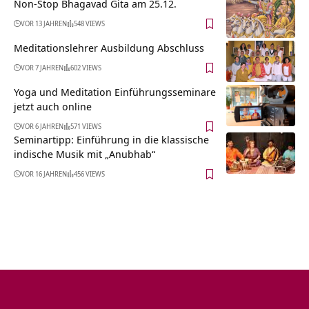
Non-Stop Bhagavad Gita am 25.12.
VOR 13 JAHREN
548 VIEWS
Meditationslehrer Ausbildung Abschluss
VOR 7 JAHREN
602 VIEWS
Yoga und Meditation Einführungsseminare
jetzt auch online
VOR 6 JAHREN
571 VIEWS
Seminartipp: Einführung in die klassische
indische Musik mit „Anubhab“
VOR 16 JAHREN
456 VIEWS