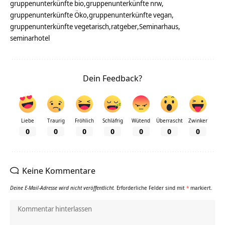
gruppenunterkünfte bio
gruppenunterkünfte nrw
gruppenunterkünfte Öko
gruppenunterkünfte vegan
gruppenunterkünfte vegetarisch
ratgeber
Seminarhaus
seminarhotel
Dein Feedback?
Liebe
Traurig
Fröhlich
Schläfrig
Wütend
Überrascht
Zwinker
0
0
0
0
0
0
0
Keine Kommentare
Deine E-Mail-Adresse wird nicht veröffentlicht.
Erforderliche Felder sind mit
*
markiert.