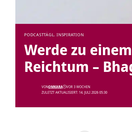
PODCAST
TÄGL. INSPIRATION
Werde zu einem 
Reichtum – Bhag
VON
OMKARA
VOR 3 WOCHEN
ZULETZT AKTUALISIERT: 14. JULI 2026 05:30