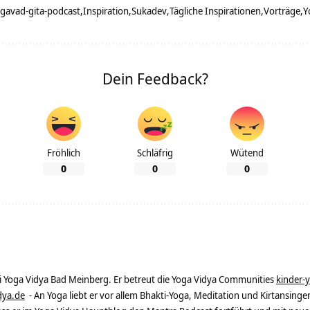
gavad-gita-podcast
Inspiration
Sukadev
Tägliche Inspirationen
Vorträge
Y
Dein Feedback?
Fröhlich
Schläfrig
Wütend
0
0
0
ei Yoga Vidya Bad Meinberg. Er betreut die Yoga Vidya Communities
kinder-
dya.de
- An Yoga liebt er vor allem Bhakti-Yoga, Meditation und Kirtansingen