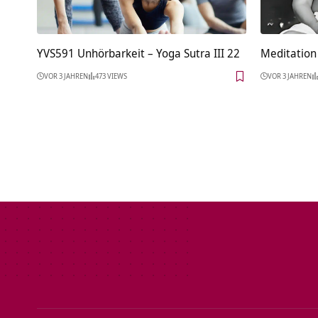
YVS591 Unhörbarkeit – Yoga Sutra III 22
Meditation 
VOR 3 JAHREN
473 VIEWS
VOR 3 JAHREN