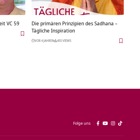
eit VC 59
Die primären Prinzipien des Sadhana –
Tägliche Inspiration
VOR 4 JAHREN
455 VIEWS
Folge uns