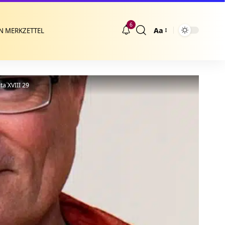
6
Aa
N MERKZETTEL
Größenänderung
a XVIII 29