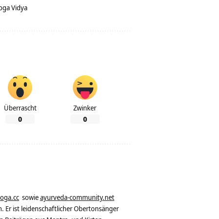
oga Vidya
Überrascht
Zwinker
0
0
yoga.cc
sowie
ayurveda-community.net
. Er ist leidenschaftlicher Obertonsänger