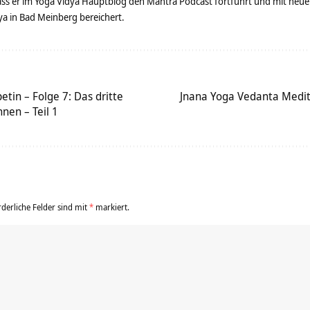
dass er im Yoga Vidya Hauptblog den Mantra Podcast fortführt und mit neue
 in Bad Meinberg bereichert.
etin – Folge 7: Das dritte
Jnana Yoga Vedanta Medit
nen – Teil 1
rderliche Felder sind mit
*
markiert.