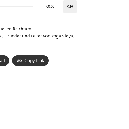
00:00
Pfeiltasten
Hoch/Runter
benutzen,
tuellen Reichtum.
um
z
, Gründer und Leiter von Yoga Vidya,
die
Lautstärke
zu
ail
Copy Link
regeln.