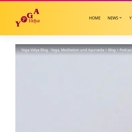
HOME
NEWS
Y
Yoga Vidya Blog - Yoga, Meditation und Ayurveda
>
Blog
>
Podcas