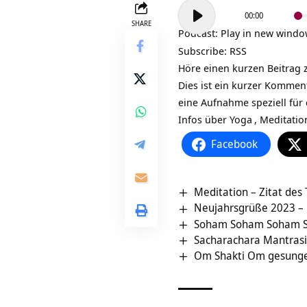
Audio-
00:00
Player
SHARE
Podcast:
Play in new wind
Subscribe:
RSS
Höre einen kurzen Beitrag 
Dies ist ein kurzer Kommen
eine Aufnahme speziell für
Infos über
Yoga
,
Meditatio
Facebook
Meditation – Zitat des
Neujahrsgrüße 2023 – 
Soham Soham Soham 
Sacharachara Mantrasi
Om Shakti Om gesunge