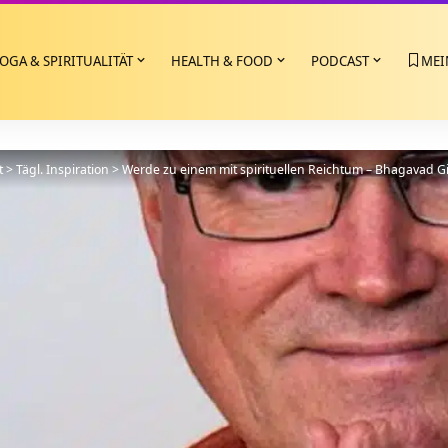
OGA & SPIRITUALITÄT
HEALTH & FOOD
PODCAST
MEI
t
>
Tägl. Inspiration
>
Werde zu einem mit spirituellen Reichtum – Bhagavad Git