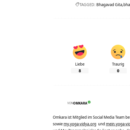
TAGGED:
Bhagavad Gita
bha
Liebe
Traurig
8
0
VON
OMKARA
Omkara ist Mitglied im Social Media Team b
sowie
my.yoga-vidya.org
und
mein.yoga-vi