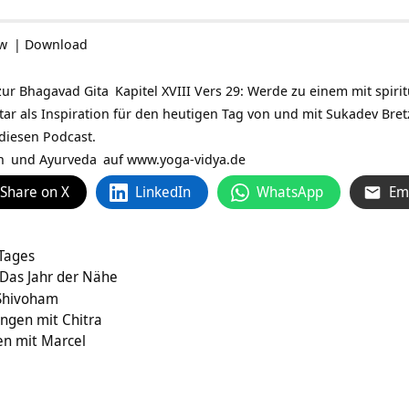
ow
|
Download
zur
Bhagavad Gita
Kapitel XVIII Vers 29: Werde zu einem mit spiri
tar als
Inspiration
für den heutigen Tag von und mit
Sukadev Bret
 diesen Podcast.
n
und
Ayurveda
auf
www.yoga-vidya.de
Share on X
LinkedIn
WhatsApp
Em
 Tages
Das Jahr der Nähe
Shivoham
ngen mit Chitra
n mit Marcel