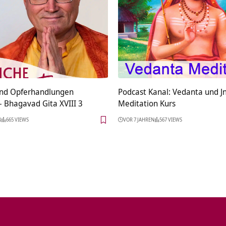
und Opferhandlungen
Podcast Kanal: Vedanta und J
– Bhagavad Gita XVIII 3
Meditation Kurs
N
665 VIEWS
VOR 7 JAHREN
567 VIEWS