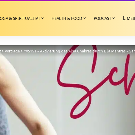
OGA & SPIRITUALITÄT
HEALTH & FOOD
PODCAST
MEI
t
>
Vorträge
>
YVS191 – Aktivierung des Ajna Chakras durch Bija Mantras – Sans