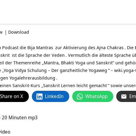
ow
|
Download
m Podcast die
Bija Mantras
zur Aktivierung
des
Ajna Chakras
. Die
skrit
ist die Sprache der
Veden
. Vermutlich die älteste Sprache 
teil der Themenreihe „Mantra, Bhakti Yoga und Sanskrit“ und gehö
 „
Yoga Vidya Schulung – Der ganzheitliche Yogaweg
“ –
wiki.yoga-
rigen
Yogalehrerausbildung
.
einen Sanskrit-Kurs „
Sanskrit Lernen leicht gemacht
“ sowie unse
Share on X
LinkedIn
WhatsApp
Em
e 20 Minuten mp3
ragsvideo