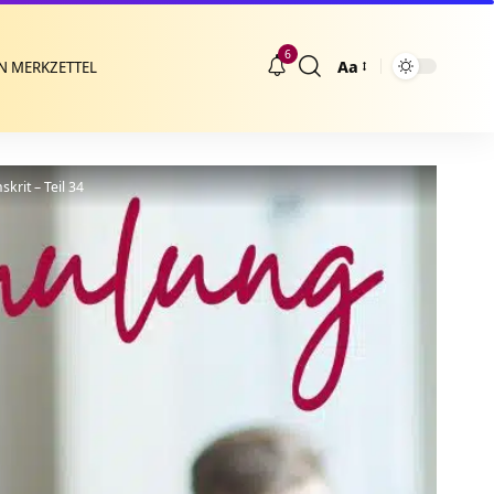
6
Aa
N MERKZETTEL
Größenänderung
krit – Teil 34