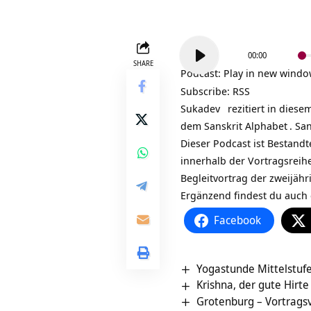
Audio-
00:00
Player
SHARE
Podcast:
Play in new wind
Subscribe:
RSS
Sukadev
rezitiert in diese
dem
Sanskrit Alphabet
.
San
Dieser Podcast ist Bestand
innerhalb der Vortragsreihe
Begleitvortrag der zweijäh
Ergänzend findest du auch 
Facebook
Yogastunde Mittelstuf
Krishna, der gute Hirte
Grotenburg‏‎ – Vort