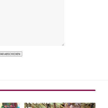
tive: