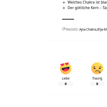
Welches Chakra ist bla
Der göttliche Kern – Tä
TAGGED:
Ajna Chakra
BIja-M
Liebe
Traurig
0
0