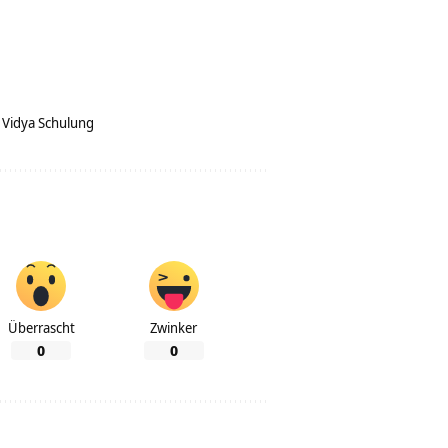
 Vidya Schulung
Überrascht
Zwinker
0
0