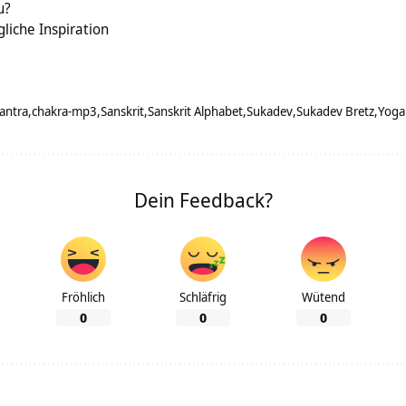
u?
gliche Inspiration
antra
chakra-mp3
Sanskrit
Sanskrit Alphabet
Sukadev
Sukadev Bretz
Yoga
Dein Feedback?
Fröhlich
Schläfrig
Wütend
0
0
0