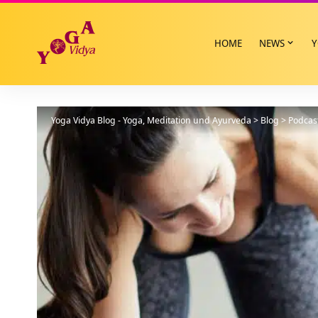
HOME
NEWS
Y
Yoga Vidya Blog - Yoga, Meditation und Ayurveda
>
Blog
>
Podcas