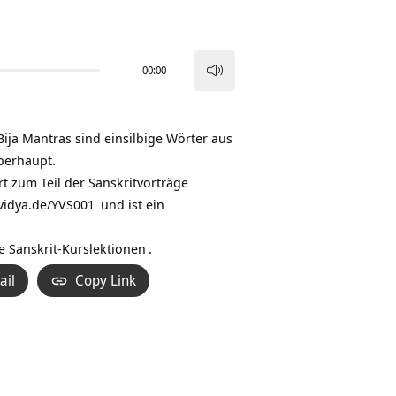
00:00
Pfeiltasten
Hoch/Runter
benutzen,
 Bija Mantras sind einsilbige Wörter aus
um
überhaupt.
die
rt zum Teil der
Sanskritvorträge
Lautstärke
vidya.de/YVS001
und ist ein
zu
regeln.
re
Sanskrit-Kurslektionen
.
ail
Copy Link