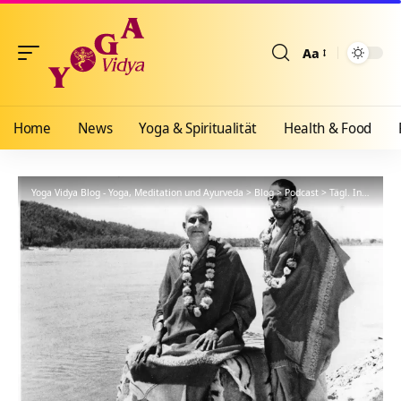
Aa
Größenänderun
Home
News
Yoga & Spiritualität
Health & Food
Yoga Vidya Blog - Yoga, Meditation und Ayurveda
>
Blog
>
Podcast
>
Tägl. Inspiration