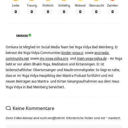
Liebe
Traurig
Fröhlich
Schläfrig
Wütend
Überrascht
Zwinker
0
0
0
0
0
0
0
OMKARA
Omkara ist Mitglied im Social Media Team bei Yoga Vidya Bad Meinberg. Er
betreut die Yoga Vidya Communities
kinder-yoga.cc
sowie
ayurveda-
community.net
sowie
my.yoga-vidya.org
und
mein.yoga-vidya.de
- An Yoga
liebt er vor allem Bhakti-Yoga, Meditation und Kirtansingen. Er ist
leidenschaftlicher Obertonsänger und Maultrommelspieler. So liegt es nahe,
dass er im Yoga Vidya Hauptblog den Mantra Podcast fortführt und mit
neuen Beiträgen aus Mantra- und Kirtan Gesangsaufnahmen aus dem Haus
Yoga Vidya in Bad Meinberg bereichert.
Keine Kommentare
Deine E-Mail-Adresse wird nicht veröffentlicht.
Erforderliche Felder sind mit
*
markiert.