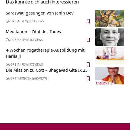
Das könnte dich auch interessieren
Saraswati gesungen von Janin Devi
VOR 8 JAHREN
3.5K VIEWS
Meditation – Zitat des Tages
VOR 3 JAHREN
461 VIEWS
4-Wochen Yogatherapie-Ausbildung mit
Harilalji
VOR 9 JAHREN
473 VIEWS
Die Mission zu Gott – Bhagavad Gita IX 25
VOR 11 MONATEN
695 VIEWS