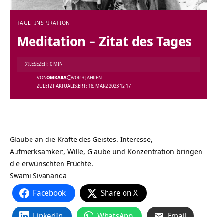
TÄGL. INSPIRATION
Meditation – Zitat des Tages
LESEZEIT: 0 MIN
VON
OMKARA
VOR 3 JAHREN
ZULETZT AKTUALISIERT: 18. MÄRZ 2023 12:17
Glaube an die Kräfte des Geistes. Interesse,
Aufmerksamkeit, Wille, Glaube und Konzentration bringen
die erwünschten Früchte.
Swami Sivananda
Facebook
Share on X
LinkedIn
WhatsApp
Email