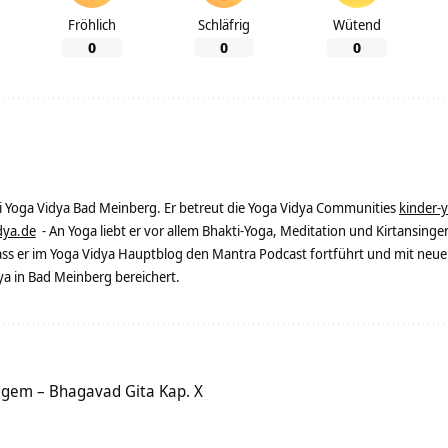
Fröhlich
Schläfrig
Wütend
0
0
0
ei Yoga Vidya Bad Meinberg. Er betreut die Yoga Vidya Communities
kinder-
dya.de
- An Yoga liebt er vor allem Bhakti-Yoga, Meditation und Kirtansingen
dass er im Yoga Vidya Hauptblog den Mantra Podcast fortführt und mit neue
 in Bad Meinberg bereichert.
tigem – Bhagavad Gita Kap. X