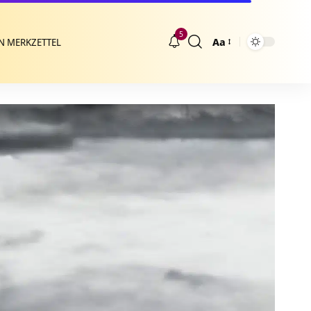
5
Aa
N MERKZETTEL
Größenänderung