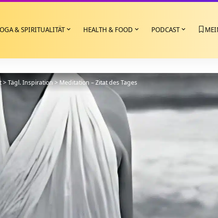
OGA & SPIRITUALITÄT
HEALTH & FOOD
PODCAST
MEI
t
>
Tägl. Inspiration
>
Meditation – Zitat des Tages