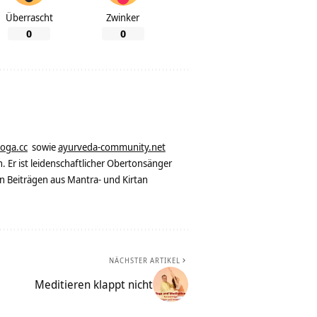
Überrascht
Zwinker
0
0
yoga.cc
sowie
ayurveda-community.net
. Er ist leidenschaftlicher Obertonsänger
n Beiträgen aus Mantra- und Kirtan
NÄCHSTER ARTIKEL
Meditieren klappt nicht