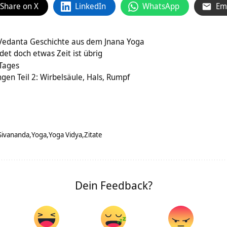
Share on X
LinkedIn
WhatsApp
Em
 Vedanta Geschichte aus dem Jnana Yoga
det doch etwas Zeit ist übrig
 Tages
en Teil 2: Wirbelsäule, Hals, Rumpf
Sivananda
Yoga
Yoga Vidya
Zitate
Dein Feedback?