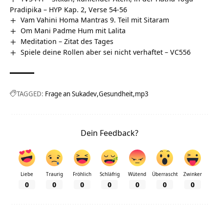
Pradipika – HYP Kap. 2, Verse 54-56
Vam Vahini Homa Mantras 9. Teil mit Sitaram
Om Mani Padme Hum mit Lalita
Meditation – Zitat des Tages
Spiele deine Rollen aber sei nicht verhaftet – VC556
TAGGED:
Frage an Sukadev
Gesundheit
mp3
Dein Feedback?
Liebe
Traurig
Fröhlich
Schläfrig
Wütend
Überrascht
Zwinker
0
0
0
0
0
0
0