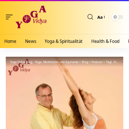
Aa
Größenänderun
Home
News
Yoga & Spiritualität
Health & Food
Yoga Vidya Blog - Yoga, Meditation und Ayurveda
>
Blog
>
Podcast
>
Tägl. Inspiration