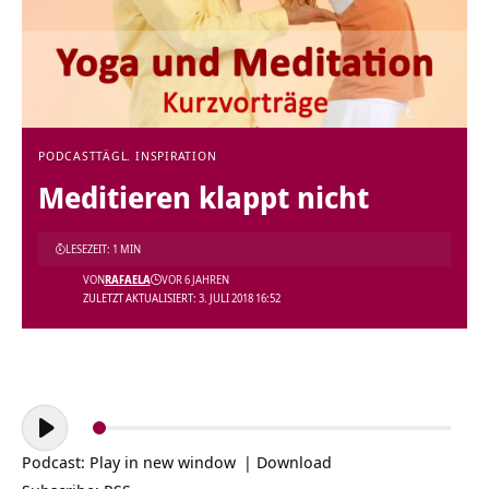
PODCAST
TÄGL. INSPIRATION
Meditieren klappt nicht
LESEZEIT: 1 MIN
VON
RAFAELA
VOR 6 JAHREN
ZULETZT AKTUALISIERT: 3. JULI 2018 16:52
Audio-
Player
Podcast:
Play in new window
|
Download