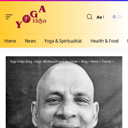
Aa
Größenänderun
Home
News
Yoga & Spiritualität
Health & Food
Yoga Vidya Blog - Yoga, Meditation und Ayurveda
>
Blog
>
News
>
Events
>
Meditatio