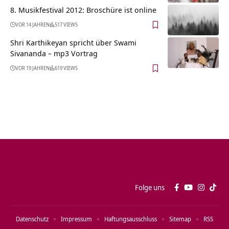
8. Musikfestival 2012: Broschüre ist online
VOR 14 JAHREN
517 VIEWS
Shri Karthikeyan spricht über Swami
Sivananda – mp3 Vortrag
VOR 19 JAHREN
619 VIEWS
Folge uns
Datenschutz
Impressum
Haftungsausschluss
Sitemap
RSS