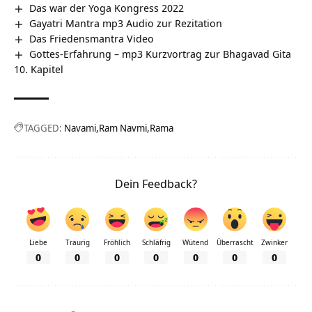
Das war der Yoga Kongress 2022
Gayatri Mantra mp3 Audio zur Rezitation
Das Friedensmantra Video
Gottes-Erfahrung – mp3 Kurzvortrag zur Bhagavad Gita
10. Kapitel
TAGGED:
Navami
Ram Navmi
Rama
Dein Feedback?
Liebe
Traurig
Fröhlich
Schläfrig
Wütend
Überrascht
Zwinker
0
0
0
0
0
0
0