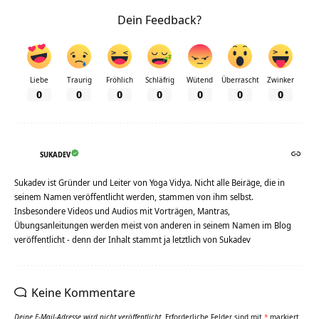
Dein Feedback?
Liebe
Traurig
Fröhlich
Schläfrig
Wütend
Überrascht
Zwinker
0
0
0
0
0
0
0
SUKADEV
Sukadev ist Gründer und Leiter von Yoga Vidya. Nicht alle Beiräge, die in
seinem Namen veröffentlicht werden, stammen von ihm selbst.
Insbesondere Videos und Audios mit Vorträgen, Mantras,
Übungsanleitungen werden meist von anderen in seinem Namen im Blog
veröffentlicht - denn der Inhalt stammt ja letztlich von Sukadev
Keine Kommentare
Deine E-Mail-Adresse wird nicht veröffentlicht.
Erforderliche Felder sind mit
*
markiert.