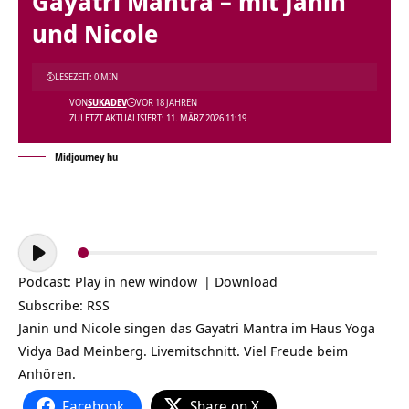
Gayatri Mantra – mit Janin
und Nicole
LESEZEIT: 0 MIN
VON
SUKADEV
VOR 18 JAHREN
ZULETZT AKTUALISIERT: 11. MÄRZ 2026 11:19
Midjourney hu
Audio-
Player
Podcast:
Play in new window
|
Download
Subscribe:
RSS
Janin und Nicole singen das Gayatri Mantra im Haus Yoga
Vidya Bad Meinberg. Livemitschnitt. Viel Freude beim
Anhören.
Facebook
Share on X