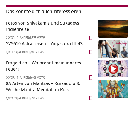
Das könnte dich auch interessieren
Fotos von Shivakamis und Sukadevs
Indienreise
VOR 19 JAHREN
575 VIEWS
YVS610 Astralreisen – Yogasutra III 43
VOR 3 JAHREN
386 VIEWS
Frage dich – Wo brennt mein inneres
Feuer?
VOR 17 JAHREN
468 VIEWS
8A Arten von Mantras – Kursaudio 8.
Woche Mantra Meditation Kurs
VOR 9 JAHREN
610 VIEWS