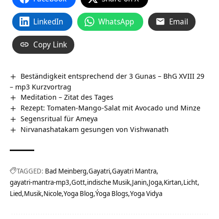
LinkedIn
WhatsApp
Email
Copy Link
Beständigkeit entsprechend der 3 Gunas – BhG XVIII 29
– mp3 Kurzvortrag
Meditation – Zitat des Tages
Rezept: Tomaten-Mango-Salat mit Avocado und Minze
Segensritual für Ameya
Nirvanashatakam gesungen von Vishwanath
TAGGED:
Bad Meinberg
Gayatri
Gayatri Mantra
gayatri-mantra-mp3
Gott
indische Musik
Janin
Joga
Kirtan
Licht
Lied
Musik
Nicole
Yoga Blog
Ýoga Blogs
Yoga Vidya