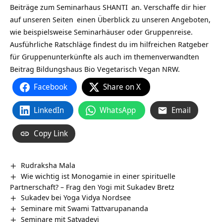
Beiträge zum
Seminarhaus SHANTI
an. Verschaffe dir hier
auf
unseren Seiten
einen Überblick zu unseren Angeboten,
wie beispielsweise
Seminarhäuser
oder
Gruppenreise
.
Ausführliche Ratschläge findest du im hilfreichen
Ratgeber
für Gruppenunterkünfte
als auch im themenverwandten
Beitrag
Bildungshaus Bio Vegetarisch Vegan NRW
.
Facebook
Share on X
LinkedIn
WhatsApp
Email
Copy Link
Rudraksha Mala
Wie wichtig ist Monogamie in einer spirituelle
Partnerschaft? – Frag den Yogi mit Sukadev Bretz
Sukadev bei Yoga Vidya Nordsee
Seminare mit Swami Tattvarupananda
Seminare mit Satyadevi