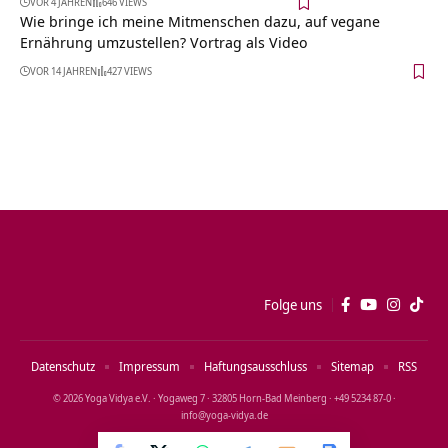
VOR 4 JAHREN
646 VIEWS
Wie bringe ich meine Mitmenschen dazu, auf vegane
Ernährung umzustellen? Vortrag als Video
VOR 14 JAHREN
427 VIEWS
Folge uns
Datenschutz
Impressum
Haftungsausschluss
Sitemap
RSS
© 2026 Yoga Vidya e.V. · Yogaweg 7 · 32805 Horn‑Bad Meinberg · +49 5234 87‑0 ·
info@yoga‑vidya.de