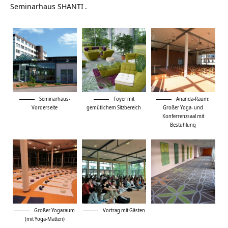
Seminarhaus SHANTI
.
Seminarhaus-
Foyer mit
Ananda-Raum:
Vorderseite
gemütlichem Sitzbereich
Großer Yoga- und
Konferrenzsaal mit
Bestuhlung
Großer Yogaraum
Vortrag mit Gästen
(mit Yoga-Matten)