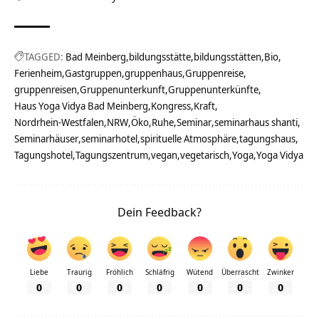
TAGGED:
Bad Meinberg
bildungsstätte
bildungsstätten
Bio
Ferienheim
Gastgruppen
gruppenhaus
Gruppenreise
gruppenreisen
Gruppenunterkunft
Gruppenunterkünfte
Haus Yoga Vidya Bad Meinberg
Kongress
Kraft
Nordrhein-Westfalen
NRW
Öko
Ruhe
Seminar
seminarhaus shanti
Seminarhäuser
seminarhotel
spirituelle Atmosphäre
tagungshaus
Tagungshotel
Tagungszentrum
vegan
vegetarisch
Yoga
Yoga Vidya
Dein Feedback?
Liebe
Traurig
Fröhlich
Schläfrig
Wütend
Überrascht
Zwinker
0
0
0
0
0
0
0