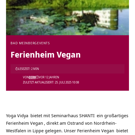
BAD MEINBERG
EVENTS
Ferienheim Vegan
LESEZEIT: 2 MIN
VON
DIRK
VOR 12 JAHREN
ZULETZT AKTUALISIERT: 25. JULI 2025 10:08
Yoga Vidya
bietet mit
Seminarhaus SHANTI
ein großartiges
Ferienheim Vegan
, direkt am Ostrand von Nordrhein-
Westfalen in Lippe gelegen. Unser
Ferienheim Vegan
bietet