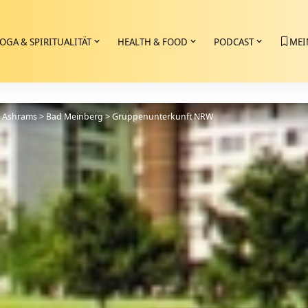
OGA & SPIRITUALITÄT
HEALTH & FOOD
PODCAST
MEI
>
Ashrams
>
Bad Meinberg
>
Gruppenunterkunft NRW