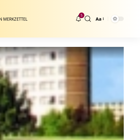
5
Aa
N MERKZETTEL
Größenänderung