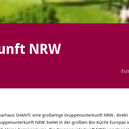
unft NRW
LES
narhaus SHANTI
eine großartige
Gruppenunterkunft NRW
, direk
ruppenunterkunft NRW
bietet in der größten Bio-Küche Europas