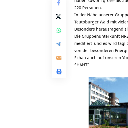
haben sowohl große als au
220 Personen.
In der Nähe unserer
Grupp
Teutoburger Wald mit
viel
Besonders herausragend si
Die
Gruppenunterkunft NR
meditiert
und es wird tägl
von der besonderen Energie 
Schau auch auf unseren
Yo
SHANTI
.