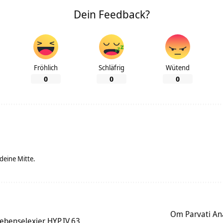
Dein Feedback?
Fröhlich
Schläfrig
Wütend
0
0
0
 deine Mitte.
Om Parvati A
Lebenselexier HYP.IV.63