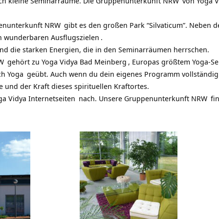
ch kleine Seminarräume. Die
Gruppenunterkunft NRW
von
Yoga V
enunterkunft NRW
gibt es den großen Park “Silvaticum”. Neben de
en wunderbaren Ausflugszielen
.
nd die starken Energien, die in den Seminarräumen herrschen.
W
gehört zu
Yoga Vidya Bad Meinberg
, Europas größtem Yoga-
Se
ich
Yoga
geübt. Auch wenn du dein eigenes Programm vollständig se
und der Kraft dieses spirituellen Kraftortes.
ga Vidya Internetseiten
nach. Unsere
Gruppenunterkunft NRW
fi