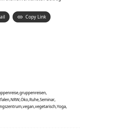
ail
Copy Link
ppenreise
gruppenreisen
falen
NRW
Öko
Ruhe
Seminar
ngszentrum
vegan
vegetarisch
Yoga