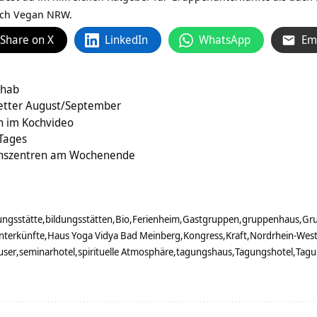
isch Vegan NRW
.
Share on X
LinkedIn
WhatsApp
Em
bhab
etter August/September
n im Kochvideo
 Tages
ionszentren am Wochenende
ungsstätte
bildungsstätten
Bio
Ferienheim
Gastgruppen
gruppenhaus
Gru
terkünfte
Haus Yoga Vidya Bad Meinberg
Kongress
Kraft
Nordrhein-West
user
seminarhotel
spirituelle Atmosphäre
tagungshaus
Tagungshotel
Tagu