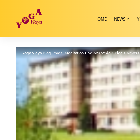
HOME
NEWS
Y
Yoga Vidya Blog - Yoga, Meditation und Ayurveda
>
Blog
>
News