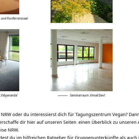
 und Konferrenzsaal
‚Vidyananda‘
Seminarraum ‚Vimali Devi‘
s NRW
oder du interessierst dich für
Tagungszentrum Vegan
? Dann
erschaffe dir hier auf
unseren Seiten
einen Überblick zu unseren 
eise NRW
.
dest du im hilfreichen
Ratgeber für Gruppenunterkünfte
als auch