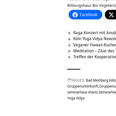
Bildungshaus Bio Vegetar
Facebook
Raga-Konzert mit Anu
Köln Yoga Vidya Newsl
Veganer Hawaii-Kuche
Meditation – Zitat des
Treffen der Kooperat
TAGGED:
Bad Meinberg
bild
Gruppenunterkunft
Gruppenun
seminarhaus shanti
Seminarhä
Yoga Vidya