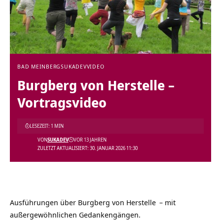
BAD MEINBERG
SUKADEV
VIDEO
Burgberg von Herstelle‏‎ –
Vortragsvideo
LESEZEIT: 1 MIN
VON
SUKADEV
VOR 13 JAHREN
ZULETZT AKTUALISIERT: 30. JANUAR 2026 11:30
Ausführungen über
– mit
außergewöhnlichen Gedankengängen.