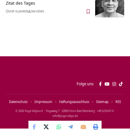
Zitat des Tages
VOR 16 JAHREN
504 VIEWS
Folge uns
Datenschutz
Impressum
Haftungsausschluss
Sitemap
RSS
© 2026 Yoga Vidya e.V. · Yogaweg 7 · 32805 Horn‑Bad Meinberg · +49 5234 87‑0 ·
info@yoga‑vidya.de