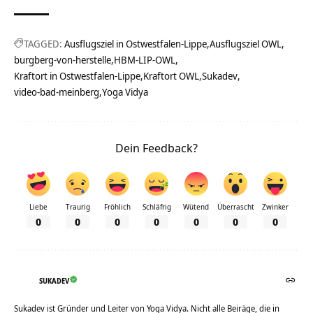
TAGGED:
Ausflugsziel in Ostwestfalen-Lippe
Ausflugsziel OWL
burgberg-von-herstelle
HBM-LIP-OWL
Kraftort in Ostwestfalen-Lippe
Kraftort OWL
Sukadev
video-bad-meinberg
Yoga Vidya
Dein Feedback?
Liebe
Traurig
Fröhlich
Schläfrig
Wütend
Überrascht
Zwinker
0
0
0
0
0
0
0
SUKADEV
Sukadev ist Gründer und Leiter von Yoga Vidya. Nicht alle Beiräge, die in