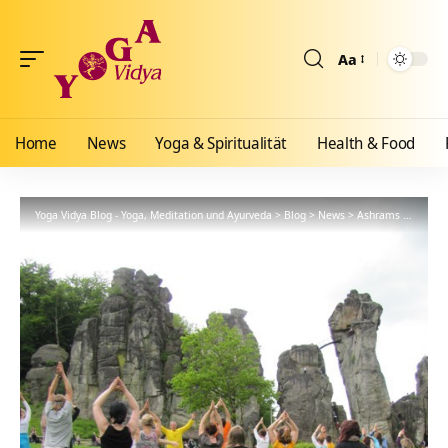
Aa
Größenänderun
Home
News
Yoga & Spiritualität
Health & Food
Yoga Vidya Blog - Yoga, Meditation und Ayurveda
>
Blog
>
News
>
Ashrams
>
Bad Me