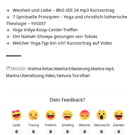
Weisheit und Liebe – BhG XIII 24 mp3 Kurzvortrag
7 Spirituelle Prinzipien – Yoga und christlich-lutherische
Theologie – YVS037
Yoga Vidya Koop-Center-Treffen
Om Namah Shivaya gesungen von Tobias
Welcher Yoga-Typ bin ich? Kurzvortrag auf Video
TAGGED:
Krishna Kirtan
Mantra Erläuterung
Mantra mp3
Mantra Übersetzung
Video
Yamuna Tira Vihari
Dein Feedback?
Liebe
Traurig
Fröhlich
Schläfrig
Wütend
Überrascht
Zwinker
0
0
0
0
0
0
0