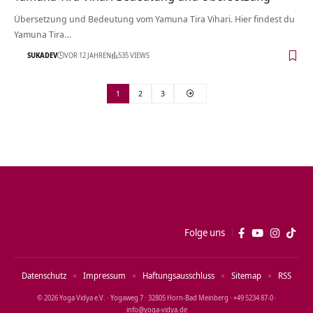
Übersetzung und Bedeutung vom Yamuna Tira Vihari. Hier findest du
Yamuna Tira…
SUKADEV
VOR 12 JAHREN
535 VIEWS
1
2
3
Folge uns
Datenschutz
Impressum
Haftungsausschluss
Sitemap
RSS
© 2026 Yoga Vidya e.V. · Yogaweg 7 · 32805 Horn‑Bad Meinberg · +49 5234 87‑0 ·
info@yoga‑vidya.de