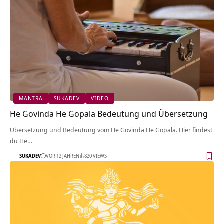
MANTRA
SUKADEV
VIDEO
He Govinda He Gopala Bedeutung und Übersetzung
Übersetzung und Bedeutung vom He Govinda He Gopala. Hier findest
du He…
SUKADEV
VOR 12 JAHREN
820 VIEWS