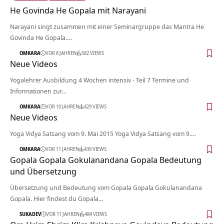
He Govinda He Gopala mit Narayani
Narayani singt zusammen mit einer Seminargruppe das Mantra He
Govinda He Gopala.…
OMKARA
VOR 8 JAHREN
582 VIEWS
Neue Videos
Yogalehrer Ausbildung 4 Wochen intensiv - Teil 7 Termine und
Informationen zur…
OMKARA
VOR 10 JAHREN
429 VIEWS
Neue Videos
Yoga Vidya Satsang vom 9. Mai 2015 Yoga Vidya Satsang vom 9.…
OMKARA
VOR 11 JAHREN
439 VIEWS
Gopala Gopala Gokulanandana Gopala Bedeutung
und Übersetzung
Übersetzung und Bedeutung vom Gopala Gopala Gokulanandana
Gopala. Hier findest du Gopala…
SUKADEV
VOR 11 JAHREN
484 VIEWS