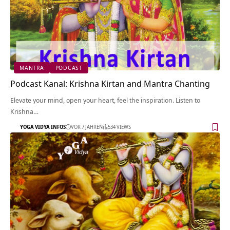
MANTRA
PODCAST
Podcast Kanal: Krishna Kirtan and Mantra Chanting
Elevate your mind, open your heart, feel the inspiration. Listen to
Krishna…
YOGA VIDYA INFOS
VOR 7 JAHREN
534 VIEWS