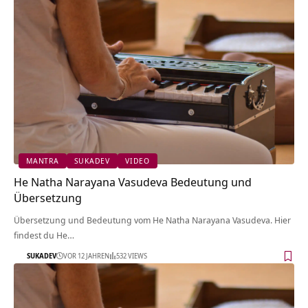
MANTRA
SUKADEV
VIDEO
He Natha Narayana Vasudeva Bedeutung und
Übersetzung
Übersetzung und Bedeutung vom He Natha Narayana Vasudeva. Hier
findest du He…
SUKADEV
VOR 12 JAHREN
532 VIEWS