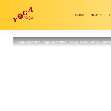
HOME
NEWS
Y
Yoga Vidya Blog - Yoga, Meditation und Ayurveda
>
Blog
>
Podcas