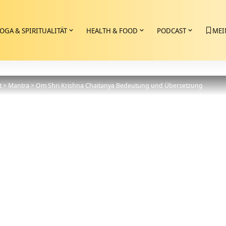
OGA & SPIRITUALITÄT
HEALTH & FOOD
PODCAST
MEI
t
>
Mantra
>
Om Shri Krishna Chaitanya Bedeutung und Übersetzung