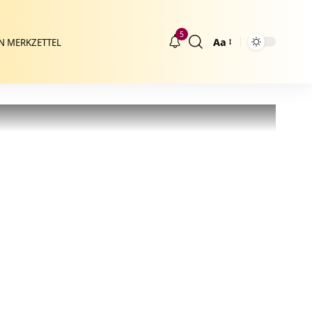
5
Aa
N MERKZETTEL
Größenänderung