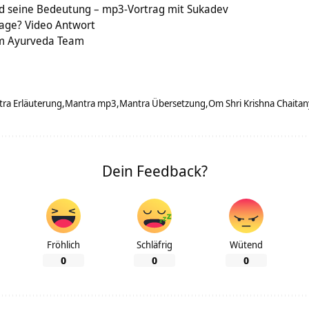
d seine Bedeutung – mp3-Vortrag mit Sukadev
age? Video Antwort
im Ayurveda Team
ra Erläuterung
Mantra mp3
Mantra Übersetzung
Om Shri Krishna Chaita
Dein Feedback?
Fröhlich
Schläfrig
Wütend
0
0
0