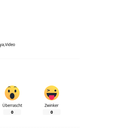
nya
Video
Überrascht
Zwinker
0
0