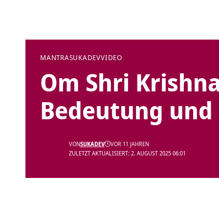
MANTRA
SUKADEV
VIDEO
Om Shri Krishn
Bedeutung und
VON
SUKADEV
VOR 11 JAHREN
ZULETZT AKTUALISIERT: 2. AUGUST 2025 06:01