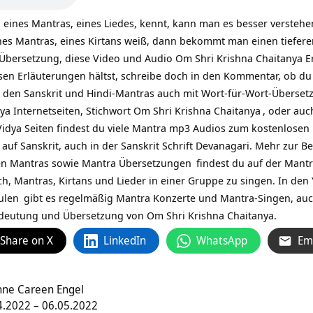
eines Mantras, eines Liedes, kennt, kann man es besser versteh
nes Mantras, eines Kirtans weiß, dann bekommt man einen tiefere
bersetzung, diese Video und Audio Om Shri Krishna Chaitanya Erläu
sen Erläuterungen hältst, schreibe doch in den Kommentar, ob du 
ei den Sanskrit und Hindi-Mantras auch mit Wort-für-Wort-Überset
ya Internetseiten, Stichwort
Om Shri Krishna Chaitanya
, oder auc
dya Seiten findest du viele Mantra mp3 Audios zum kostenlosen D
 auf Sanskrit, auch in der Sanskrit Schrift Devanagari. Mehr zur
Be
en Mantras sowie
Mantra Übersetzungen
findest du auf
der Mantr
ch, Mantras, Kirtans und Lieder in einer Gruppe zu singen. In den
ulen
gibt es regelmäßig Mantra Konzerte und Mantra-Singen, au
deutung und Übersetzung von Om Shri Krishna Chaitanya.
Share on X
LinkedIn
WhatsApp
Em
ne Careen Engel
.2022 – 06.05.2022