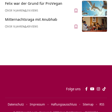
Felix war der Grund für ProVegan
VOR 14 JAHREN
516 VIEWS
Mitternachtsraga mit Anubhab
VOR 16 JAHREN
409 VIEWS
Folge uns
Datenschutz
Impressum
Haftungsausschluss
Sitemap
RSS