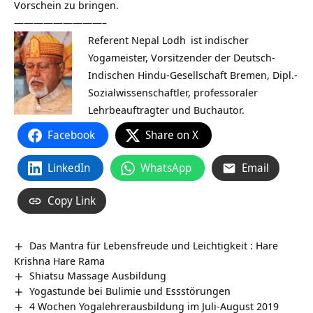
Vorschein zu bringen.
—————————–
Referent
Nepal Lodh
ist indischer
Yogameister, Vorsitzender der Deutsch-
Indischen Hindu-Gesellschaft Bremen, Dipl.-
Sozialwissenschaftler, professoraler
Lehrbeauftragter und Buchautor.
Facebook
Share on X
LinkedIn
WhatsApp
Email
Copy Link
Das Mantra für Lebensfreude und Leichtigkeit : Hare
Krishna Hare Rama
Shiatsu Massage Ausbildung
Yogastunde bei Bulimie und Essstörungen
4 Wochen Yogalehrerausbildung im Juli-August 2019