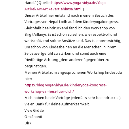
Hand.“ [ Quelle:
https://www.yoga-vidya.de/Yoga–
Artikel/Art-Artikel/art_ahimsa.html
]
Dieser Artikel hier entstand nach meinem Besuch des
Vortrages von Nepal Lodh auf dem Kinderyogakongress.
Gleichfalls beeindruckend fand ich den Workshop von
Birgit Villanyi. Es ist schön zu sehen, wie respektvoll und
wertschätzend solche Ansätze sind. Das ist enorm wichtig,
um schon von Kindesbeinen an die Menschen in ihrem
Selbstwertgefühl zu stärken und somit auch eine
friedfertige Achtung „dem anderen“ gegenüber zu
begünstigen.
Meinen Artikel zum angesprochenen Workshop findest du
hier:
https://blog.yoga-vidya.de/kinderyoga-kongress-
workshop-ein-herz-fuer-dich/
Mich haben beide Vorträge jedenfalls sehr beeindruckt.:-)
Vielen Dank für deine Aufmerksamkeit.
Viele Grüße
Om Shanti
Dirk