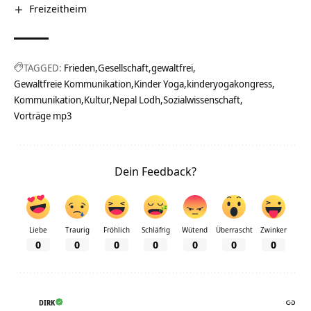
Freizeitheim
TAGGED:
Frieden
Gesellschaft
gewaltfrei
Gewaltfreie Kommunikation
Kinder Yoga
kinderyogakongress
Kommunikation
Kultur
Nepal Lodh
Sozialwissenschaft
Vorträge mp3
Dein Feedback?
Liebe
Traurig
Fröhlich
Schläfrig
Wütend
Überrascht
Zwinker
0
0
0
0
0
0
0
DIRK